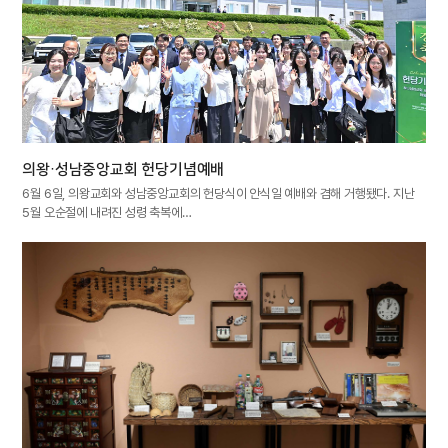
의왕·성남중앙교회 헌당기념예배
6월 6일, 의왕교회와 성남중앙교회의 헌당식이 안식일 예배와 겸해 거행됐다. 지난
5월 오순절에 내려진 성령 축복에…