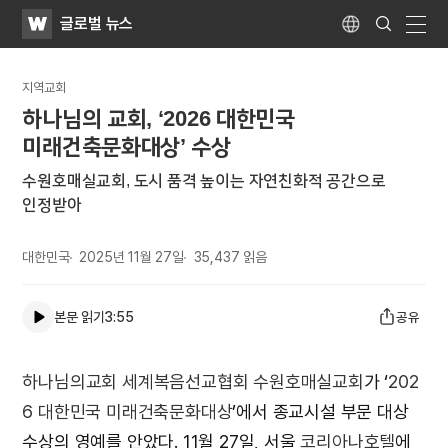
WATV
Search
글로벌 뉴스
Submit
Language
naviga
지역교회
하나님의 교회, ‘2026 대한민국
미래건축문화대상’ 수상
수원호매실교회, 도시 품격 높이는 자연친화적 공간으로
인정받아
대한민국
2025년 11월 27일
35,437
읽음
본문 읽기
3:55
공유
하나님의교회 세계복음선교협회
수원호매실교회
가 ‘
202
6 대한민국 미래건축문화대상
’에서 종교시설 부문 대상
수상의 영예를 안았다. 11월 27일, 서울
코리아나호텔
에