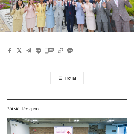
카
카
오
톡
Trở lại
공
유
하
기
Bài viết liên quan