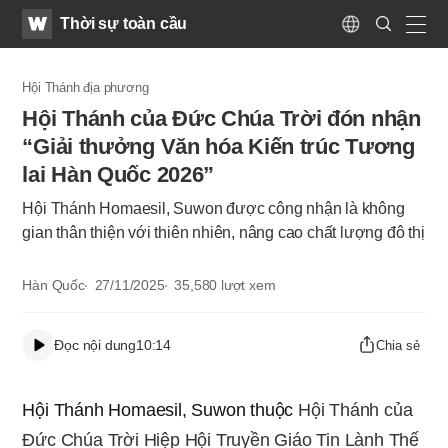
WATV
Search
Thời sự toàn cầu
Submit
Language
naviga
Hội Thánh địa phương
Hội Thánh của Đức Chúa Trời đón nhận
“Giải thưởng Văn hóa Kiến trúc Tương
lai Hàn Quốc 2026”
Hội Thánh Homaesil, Suwon được công nhận là không
gian thân thiện với thiên nhiên, nâng cao chất lượng đô thị
Hàn Quốc
27/11/2025
35,580
lượt xem
Đọc nội dung
10:14
Chia sẻ
Hội Thánh Homaesil, Suwon thuộc
Hội Thánh của
Đức Chúa Trời Hiệp Hội Truyền Giáo Tin Lành Thế