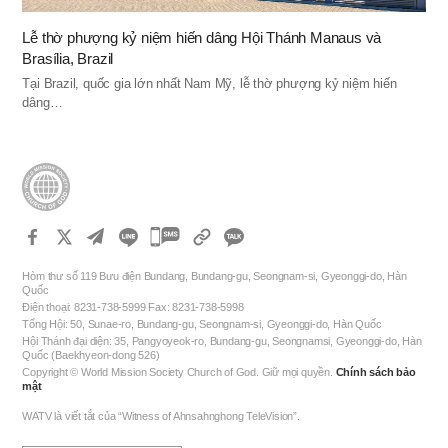
Lễ thờ phượng kỷ niệm hiến dâng Hội Thánh Manaus và
Brasília, Brazil
Tại Brazil, quốc gia lớn nhất Nam Mỹ, lễ thờ phượng kỷ niệm hiến
dâng…
카
카
Hòm thư số 119 Bưu điện Bundang, Bundang-gu, Seongnam-si, Gyeonggi-do, Hàn
오
Quốc
Điện thoại: 8231-738-5999 Fax: 8231-738-5998
톡
Tổng Hội: 50, Sunae-ro, Bundang-gu, Seongnam-si, Gyeonggi-do, Hàn Quốc
공
Hội Thánh đại diện: 35, Pangyoyeok-ro, Bundang-gu, Seongnamsi, Gyeonggi-do, Hàn
Quốc (Baekhyeon-dong 526)
유
Copyright © World Mission Society Church of God. Giữ mọi quyền.
Chính sách bảo
하
mật
기
WATV là viết tắt của “Witness of Ahnsahnghong TeleVision”.