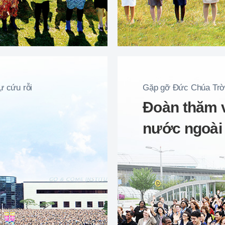
ự cứu rỗi
Gặp gỡ Đức Chúa Trờ
Đoàn thăm v
nước ngoài