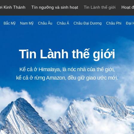
ời Kinh Thánh
Tín ngưỡng và sinh hoạt
Tin Lành thế giới
Hoạt 
Bắc Mỹ
Nam Mỹ
Châu Âu
Châu Á
Châu Đại Dương
Châu Phi
Đại 
Tin Lành thế giới
Kể cả ở Himalaya, là nóc nhà của thế giới,
kể cả ở rừng Amazon, đều giữ giao ước mới.