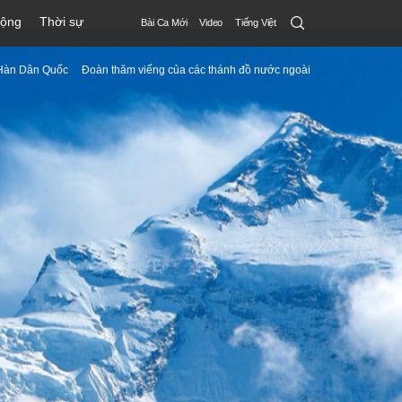
Search
động
Thời sự
Bài Ca Mới
Video
Tiếng Việt
Submit
Hàn Dân Quốc
Đoàn thăm viếng của các thánh đồ nước ngoài
menu
toggle
button