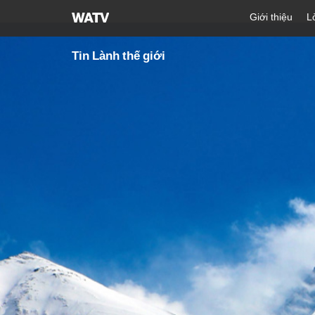
Hội
Giới thiệu
L
Thánh
của
Tin Lành thế giới
Đức
Chúa
Trời
Hiệp
Hội
Truyền
Giáo
Tin
Lành
Thế
Giới