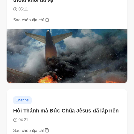
thoát khỏi tai vạ
05:11
Sao chép địa chỉ
Channel
Hội Thánh mà Đức Chúa Jêsus đã lập nên
04:21
Sao chép địa chỉ