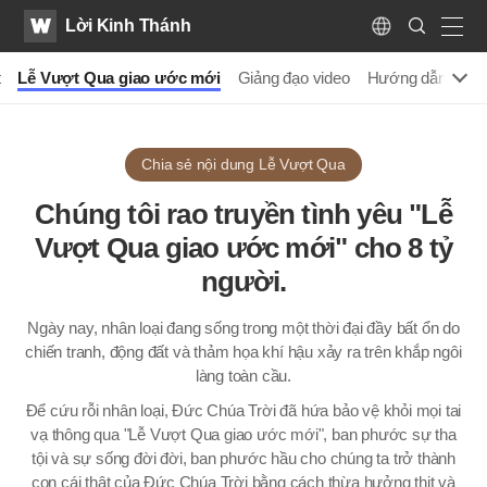
WATV
Search
Lời Kinh Thánh
Submit
Language
naviga
t
Lễ Vượt Qua giao ước mới
Giảng đạo video
Hướng dẫn sinh 
Chia sẻ nội dung Lễ Vượt Qua
Chúng tôi rao truyền tình yêu
"Lễ
Vượt Qua giao ước mới"
cho 8 tỷ
người.
Ngày nay, nhân loại đang sống trong một thời đại đầy bất ổn do
chiến tranh, động đất và thảm họa khí hậu xảy ra trên khắp ngôi
làng toàn cầu.
Để cứu rỗi nhân loại, Đức Chúa Trời đã hứa bảo vệ khỏi mọi tai
vạ thông qua "Lễ Vượt Qua giao ước mới", ban phước sự tha
tội và sự sống đời đời, ban phước hầu cho chúng ta trở thành
con cái thật của Đức Chúa Trời bằng cách thừa hưởng thịt và