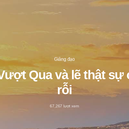
Giảng đạo
Vượt Qua và lẽ thật sự
rỗi
67,267
lượt xem
28/7/2021