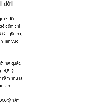
i đời
người đếm
 để đếm chỉ
0 tỷ ngân hà,
ến lĩnh vực
ới hạt quác.
g 4,5 tỷ
ỷ năm như là
ạn lần.
0.000 tỷ năm