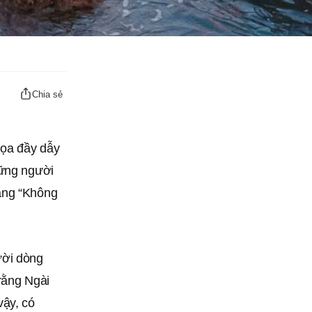
Chia sẻ
họa đầy dẫy
hững người
ằng “Không
ười dòng
rằng Ngài
ậy, có