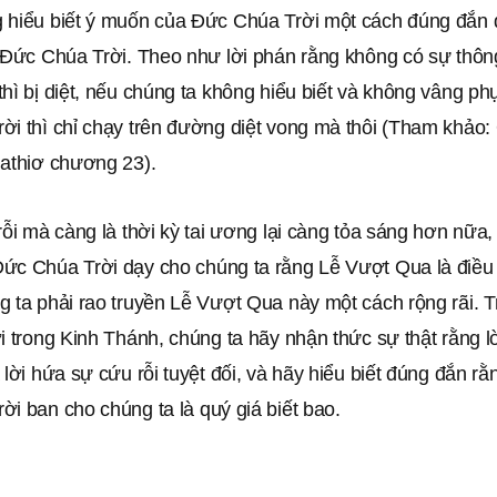
 hiểu biết ý muốn của Đức Chúa Trời một cách đúng đắn 
 Đức Chúa Trời. Theo như lời phán rằng không có sự thông
hì bị diệt, nếu chúng ta không hiểu biết và không vâng phụ
ời thì chỉ chạy trên đường diệt vong mà thôi (Tham khảo:
Mathiơ chương 23).
rỗi mà càng là thời kỳ tai ương lại càng tỏa sáng hơn nữa,
ức Chúa Trời dạy cho chúng ta rằng Lễ Vượt Qua là điều 
 ta phải rao truyền Lễ Vượt Qua này một cách rộng rãi. T
i trong Kinh Thánh, chúng ta hãy nhận thức sự thật rằng 
 lời hứa sự cứu rỗi tuyệt đối, và hãy hiểu biết đúng đắn rằ
i ban cho chúng ta là quý giá biết bao.