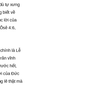
dù tự xưng
 biết về
c lời của
 Ôsê 4:6,
 chính là Lễ
răn vĩnh
rước hết,
lời của Đức
ng lẽ thật mà