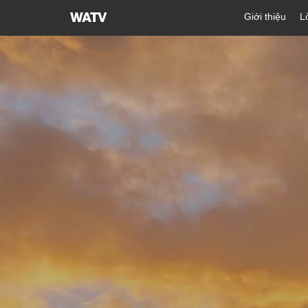
Hội
Giới thiệu
L
Thánh
của
Đức
Chúa
Trời
Hiệp
Hội
Truyền
Giáo
Tin
Lành
Thế
Giới