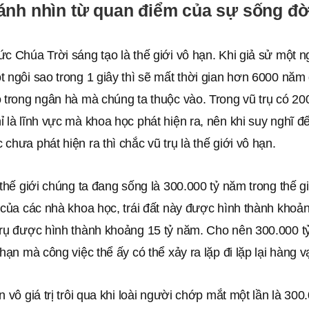
ánh nhìn từ quan điểm của sự sống đờ
c Chúa Trời sáng tạo là thế giới vô hạn. Khi giả sử một 
 ngôi sao trong 1 giây thì sẽ mất thời gian hơn 6000 năm
 trong ngân hà mà chúng ta thuộc vào. Trong vũ trụ có 20
 là lĩnh vực mà khoa học phát hiện ra, nên khi suy nghĩ đ
chưa phát hiện ra thì chắc vũ trụ là thế giới vô hạn.
 thế giới chúng ta đang sống là 300.000 tỷ năm trong thế gi
 của các nhà khoa học, trái đất này được hình thành khoản
trụ được hình thành khoảng 15 tỷ năm. Cho nên 300.000 t
 hạn mà công việc thể ấy có thể xảy ra lặp đi lặp lại hàng v
n vô giá trị trôi qua khi loài người chớp mắt một lần là 30