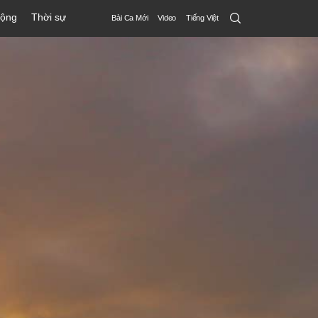
Search
động
Thời sự
Bài Ca Mới
Video
Tiếng Việt
Submit