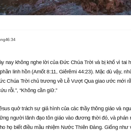
ung
46:34
y nay không nghe lời của Đức Chúa Trời và bị khổ vì tai 
 phần linh hồn (Amốt 8:11, Giêrêmi 44:23). Mặc dù vậy, n
 Đức Chúa Trời chủ trương về Lễ Vượt Qua giao ước mới r
cứu rỗi.”, “Không cần giữ.”
sus quở trách sự giả hình của các thầy thông giáo và ng
hững người lãnh đạo tôn giáo vào đương thời đó, và phán 
ho họ biết điều mầu nhiệm Nước Thiên Đàng. Giống như v