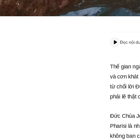
Đọc nội d
Thế gian ngà
và cơn khát
từ chối lời
phải lẽ thật 
Đức Chúa Jê
Pharisi là n
không ban c