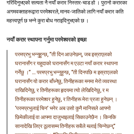
गरिदिनुभएको सत्यता नै नयाँ करार निस्तार-चाड हो । पुरानो करारका
अगमवक्ताहरूद्वारा परमेश्वरले, मानव-जातिको लागि नयाँ करार कति
महत्त्वपूर्ण छ भन्ने कुरा बोध गराइदिनुभएको छ ।
नयाँ करार स्थापना गर्नुमा परमेश्वरको इच्छा
परमप्रभु भन्नुहुन्छ, “ती दिन आउनेछन्, जब इस्राएलको
घरानासँग र यहूदाको घरानासँग म एउटा नयाँ करार स्थापना
गर्नेछु ।” … परमप्रभु भन्नुहुन्छ, “ती दिनपछि म इस्राएलको
घरानासँग यो करार बाँध्नेछु, तिनीहरूका मनमा मेरो व्यवस्था
राखिदिनेछु, र तिनीहरूका हृदयमा त्यो लेखिदिनेछु, र म
तिनीहरूका परमेश्वर हुनेछु, र तिनीहरू मेरा प्रजा हुनेछन् ।
‘परमप्रभुलाई चिन’ भनेर अब उसो कुनै मानिसले आफ्नो
छिमेकीलाई वा आफ्ना दाजुभाइलाई सिकाउनेछैन । किनकि
सानादेखि लिएर ठूलासम्म तिनीहरू सबैले मलाई चिन्नेछन्,”