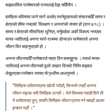
बाइबलविना परमेश्वरको राज्यलाई देख्न सकिँदैन ।
हामीहरू भविष्यमा जाने स्वर्ग अर्थात् स्वर्गदूतहरूको संसारचाहिँ समय र
क्षेत्रको सीमा नभएको ‘विलक्षण र अनन्त’को संसार हो (दान ७:१८) ।
समय र क्षेत्रको सीमाभित्र थुनिएर, मर्नुबाहेक अर्को विकल्प नभएका
मानव-जातिलाई अनन्त स्वर्ग-राज्यमा डोऱ्याउन परमेश्वरले अनन्त
जीवन दिन चाहनुभएको हो ।
अनन्त जीवनचाहिँ परमेश्वरले मात्र दिन सक्नुहुन्छ । तसर्थ मानव-
जातिलाई अनन्त जीवनको ठूलो उपहार दिनको निम्ति बाइबल
लेख्नुभएका परमेश्वर स्वयम् यो पृथ्वीमा आउनुभयो ।
“तिमीहरू धर्मशास्त्रमा खोजी गर्दछौ, किनभने त्यहाँ अनन्त
जीवन पाइन्छ भनी तिमीहरू ठान्छौ । मेरो विषयमा गवाही दिने ती
नै धर्मशास्त्र हुन्, तापनि तिमीहरू जीवन प्राप्त गर्न मकहाँ आउन
इन्कार गर्छौ ।”