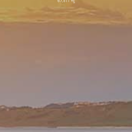
67,511
भ्यु
May
2,
2026