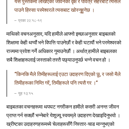
यस पुस्तकमा लेखिएका जीवनको वृक्ष र पवित्र सहरबाट त्यसले
पाउने हिस्सा परमेश्वरले त्यसबाट खोस्नुहुनेछ ।
प्रका २२:१८-१९
माथिको वचनअनुसार, यदि हामीले आफ्नो इच्छाअनुसार बाइबलको
शिक्षामा केही थप्यौं भने विपत्ति पाउनेछौं र केही घटायौं भने परमेश्वरको
राज्यमा प्रवेश गर्ने अधिकार गुमाउनेछौं । अर्थात् हामीले बाइबलका
सबै शिक्षाहरूलाई जस्ताको तस्तै पछ्याउनुपर्छ भन्ने वचन हो ।
“किनकि मैले तिमीहरूलाई एउटा उदाहरण दिएको छु, र जसो मैले
तिमीहरूका निम्ति गरें, तिमीहरूले पनि त्यसै गर ।”
यूह १३:१५
बाइबलका वचनहरूमा थपघट नगरीकन हामीले कसरी अनन्त जीवन
प्राप्त गर्न सक्छौं भन्नेबारे येशूज्यू स्वयम्‌ले उदाहरण देखाइदिनुभयो ।
ख्रीष्टका उदाहरणहरूमध्ये चेलाहरूसँगै निस्तार-चाड मान्नुभएको