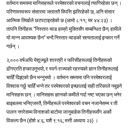
वर्तमान समयमा मानिसहरूले परमेश्वरको वचनलाई त्यागिरहेका छन् ।
परिणामस्वरूप संसारमा जताततै विपत्ति झरिरहेको छ, अनि संसार
आत्मिक तिर्खाले छटपटाइरहेको छ (आमो ८:११; यर ४४:२३) ।
तापनि तिनीहरू “निस्तार-चाड हाम्रो मुक्तिसँग सम्बन्धित छैन, हामीले
यो मान्न आवश्यक छैन” भन्दै निस्तार-चाडको सत्यतालाई इन्कार गर्ने
गर्छन् ।
२,००० वर्षअघि येशूज्यूले शास्त्री र फरिसीहरूलाई तिनीहरूको
ढोंगप्रति हप्काउनुभयो, र स्वर्ग-राज्यको रहस्यको ज्ञान तिनीहरूलाई
चाहिँ दिइएको छैन भन्नुभयो । वर्तमान समयमा पनि परमेश्वरलाई
विश्वास गर्छु चाहिँ भन्ने तर परमेश्वरको इच्छालाई सही तरिकाले नबुझ्ने
मानिसहरू छन् । मानिसहरू ज्ञानको कमीले गर्दा नष्ट भएका छन् भनेर
बाइबलमा भनिएजस्तै, तिनीहरूले परमेश्वरको वचन नजानेसम्म र ती
पालन नगरेसम्म विनाशको बाटोमा जानुबाहेक तिनीहरूसँग अर्को
विकल्प छैन (होशे ४:६; यशै ९:१६; मत्ती अध्याय २३) ।