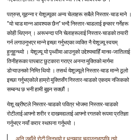
पत्रुस, यूहन्ना र येशूज्यूका अन्य चेलाहरू सबैले निस्तार-चाड माने ।
“यो चाड मान्न आवश्यक छैन” भन्दै निस्तार-चाडलाई इन्कार गर्नेहरू
कोही थिएनन् । अरूभन्दा पनि चेलाहरूलाई निस्तार-चाडको तयारी
गर्न लगाउनुभएर मान्ने इच्छा गर्नुभएका व्यक्ति नै येशूज्यू स्वयम्
हुनुहुन्थ्यो । येशूज्यू यो पृथ्वीमा आउनुको उद्देश्यचाहिँ मानव-जातिलाई
तिनीहरूका पापबाट छुटकारा गराएर अनन्त मुक्तिको मार्गमा
डोऱ्याउनको निम्ति थियो । तसर्थ येशूज्यूले निस्तार-चाड मान्ने ठूलो
इच्छा गर्नुभएकोले हाम्रो मुक्तिसँग निस्तार-चाडको एकदम नजिकको
सम्बन्ध छ भनी हामी बुझ्न सक्छौं ।
येशू ख्रीष्टले निस्तार-चाडको पवित्र भोजमा निस्तार-चाडको
रोटीलाई आफ्नो शरीर र दाखमद्यलाई आफ्नो रगतको रूपमा प्रतिज्ञा
गर्नुभएर नयाँ करार स्थापना गर्नुभयो ।
अनि उहाँले रोटी लिनुभयो र धन्यवाद चढाउनुभएपछि त्यो