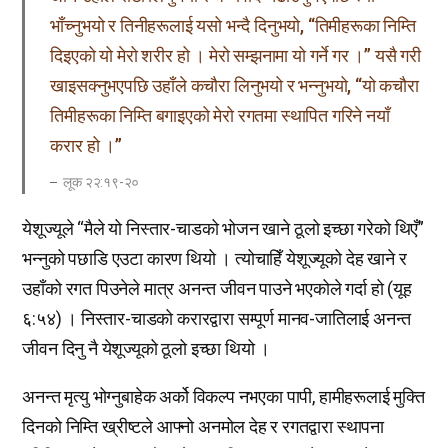
भाँच्नुभयो र तिनीहरूलाई यसो भन्दै दिनुभयो, “तिमीहरूका निम्ति
दिइएको यो मेरो शरीर हो । मेरो सम्झनामा यो गर्ने गर ।” यसै गरी
खाइसक्नुभएपछि उहाँले कचौरा लिनुभयो र भन्नुभयो, “यो कचौरा
तिमीहरूका निम्ति बगाइएको मेरो रगतमा स्थापित गरिने नयाँ
करार हो ।”
लूक २२:१९-२०
येशूज्यूले “मैले यो निस्तार-चाडको भोजन खाने ठूलो इच्छा गरेको थिएँ”
भन्नुको पछाडि एउटा कारण थियो । त्योचाहिँ येशूज्यूको देह खाने र
उहाँको रगत पिउनेले मात्र अनन्त जीवन पाउने भएकोले गर्दा हो (यूह
६:५४) । निस्तार-चाडको करारद्वारा सम्पूर्ण मानव-जातिलाई अनन्त
जीवन दिनु नै येशूज्यूको ठूलो इच्छा थियो ।
अनन्त मृत्यु भोग्नुबाहेक अर्को विकल्प नभएका पापी, हामीहरूलाई मुक्ति
दिनको निम्ति ख्रीष्टले आफ्नो अनमोल देह र रगतद्वारा स्थापना