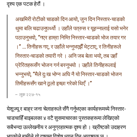
दृश्य एक पटक हेरौं ।
अखमिरी रोटीको चाडको दिन आयो, जुन दिन निस्तार-चाडको
थुमा बलि चढाउनुपर्थ्यो । उहाँले पत्रुस र यूहन्नालाई यसो भनेर
पठाउनुभयो, “गएर हाम्रा निम्ति निस्तार-चाडको भोज तयार गर
।” … तिनीहरू गए, र उहाँले भन्नुभएझैँ भेट्टाए, र तिनीहरूले
निस्तार-चाडको तयारी गरे । अनि जब बेला भयो, तब उहाँ
प्रेरितहरूसँग भोजन गर्न बस्नुभयो । उहाँले तिनीहरूलाई
भन्नुभयो, “मैले दुःख भोग्न अघि नै यो निस्तार-चाडको भोजन
तिमीहरूसँग खाने ठूलो इच्छा गरेको थिएँ ।”
लूक २२:७-१५
येशूज्यू र बाह्र जना चेलाहरूले सँगै गर्नुभएका कार्यहरूमध्ये निस्तार-
चाडचाहिँ बाइबलका ४ वटै सुसमाचारका पुस्तकहरूमा लेखिएको
सबैभन्दा उल्लेखनीय र अनुग्रहात्मक दृश्य हो । ख्रीष्टको उदाहरण
भएकोले हामीले यो दृश्यमा विशेष ध्यान दिन आवश्यक छ ।