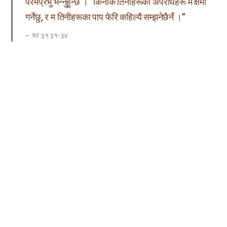
परमप्रभु भन्नुहुन्छ । “किनकि तिनीहरूका अपराधहरू म क्षमा
गर्नेछु, र म तिनीहरूका पाप फेरि कहिल्यै सम्झनेछैनँ ।”
यर ३१:३१-३४
परमेश्वरका प्रजाको हृदयमा अनिवार्य नयाँ करारको व्यवस्था हुनुपर्छ
। “म नयाँ करार मान्नेहरूका परमेश्वर हुनेछु, हृदयमा नयाँ करार
भएकाहरूका अपराधहरू म क्षमा गर्नेछु” भनेर परमेश्वरले प्रतिज्ञा
गर्नुभयो । मानिसले चाहिँ प्रतिज्ञा गरेर त्यसलाई पूरा नगर्न पनि सक्छ,
तर परमेश्वरले आफ्नो प्रतिज्ञा अवश्य पूरा गर्नुहुन्छ ।
परमेश्वरले केवल नयाँ करारद्वारा हाम्रो पाप क्षमा गरिदिने प्रतिज्ञा
गर्नुभएकोले नयाँ करारविना हामीले कदापि पाप-क्षमा पाउन सक्दैनौं ।
तसर्थ निस्तार-चाड नमानीकन पाप-क्षमा पाउन सकिँदैन, पाप-क्षमा
पाउन सकिएन भने अनन्त जीवन पाउन सकिँदैन, र अनन्त जीवन
पाउन सकिएन भने स्वर्ग जान सकिँदैन । यसकारण येशूज्यूले निस्तार-
चाडलाई नयाँ करारको रूपमा घोषणा गर्नुभएर यो चाड मान्ने ठूलो इच्छा