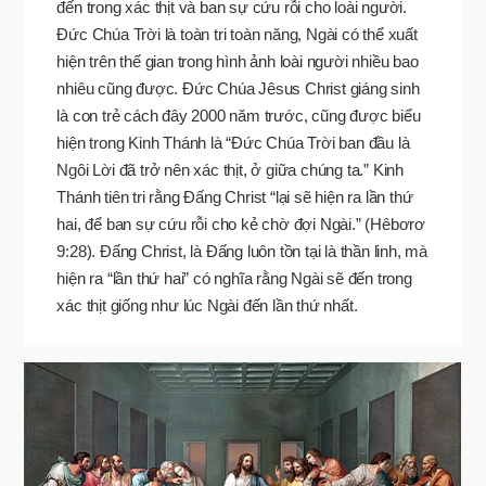
đến trong xác thịt và ban sự cứu rỗi cho loài người.
Đức Chúa Trời là toàn tri toàn năng, Ngài có thể xuất
hiện trên thế gian trong hình ảnh loài người nhiều bao
nhiêu cũng được. Đức Chúa Jêsus Christ giáng sinh
là con trẻ cách đây 2000 năm trước, cũng được biểu
hiện trong Kinh Thánh là “Đức Chúa Trời ban đầu là
Ngôi Lời đã trở nên xác thịt, ở giữa chúng ta.” Kinh
Thánh tiên tri rằng Đấng Christ “lại sẽ hiện ra lần thứ
hai, để ban sự cứu rỗi cho kẻ chờ đợi Ngài.” (Hêbơrơ
9:28). Đấng Christ, là Đấng luôn tồn tại là thần linh, mà
hiện ra “lần thứ hai” có nghĩa rằng Ngài sẽ đến trong
xác thịt giống như lúc Ngài đến lần thứ nhất.