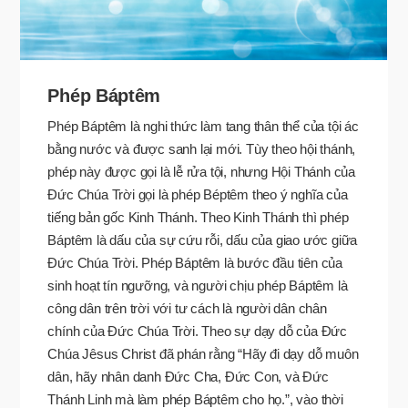
Phép Báptêm
Phép Báptêm là nghi thức làm tang thân thể của tội ác
bằng nước và được sanh lại mới. Tùy theo hội thánh,
phép này được gọi là lễ rửa tội, nhưng Hội Thánh của
Đức Chúa Trời gọi là phép Béptêm theo ý nghĩa của
tiếng bản gốc Kinh Thánh. Theo Kinh Thánh thì phép
Báptêm là dấu của sự cứu rỗi, dấu của giao ước giữa
Đức Chúa Trời. Phép Báptêm là bước đầu tiên của
sinh hoạt tín ngưỡng, và người chịu phép Báptêm là
công dân trên trời với tư cách là người dân chân
chính của Đức Chúa Trời. Theo sự dạy dỗ của Đức
Chúa Jêsus Christ đã phán rằng “Hãy đi dạy dỗ muôn
dân, hãy nhân danh Đức Cha, Đức Con, và Đức
Thánh Linh mà làm phép Báptêm cho họ.”, vào thời