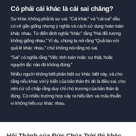
Có phải cái khác là cái sai chăng?
Sự khác không phải là sự sai.
“Cái khác” và “cái sai” dầu
có vẻ gần giống nhưng ý nghĩa và cách sử dụng hoàn toàn
khác nhau.
Từ điển định nghĩa “khác” rằng “Hai đối tượng
không giống nhau.”
Ví dụ, chúng ta nói rằng “Quả táo với
quả lê khác nhau.” chứ không nói rằng nó sai.
“Sai” có nghĩa rằng “Việc tính toán hoặc sự thật, hoặc
nguyên tắc nào đó không đúng.”
Nhiều người không biết phân biệt sự khác biệt này, và cho
rằng nếu khác với ý kiến của bản thân thì đó là điều sai, cho
nên cứ cố chấp rằng duy chỉ chủ trương của bản thân là
đúng.
Có nhiều trường hợp xảy ra hiểu lầm và mâu thuẫn
vì không hiểu sự khác nhau.
Hội Thánh của Đức Chúa Trời thì khác.