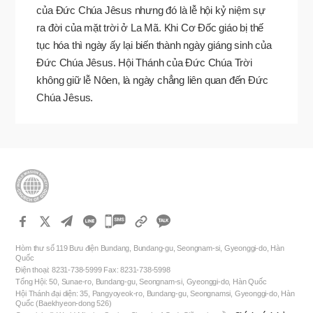
của Đức Chúa Jêsus nhưng đó là lễ hội kỷ niệm sự
ra đời của mặt trời ở La Mã. Khi Cơ Đốc giáo bị thế
tục hóa thì ngày ấy lại biến thành ngày giáng sinh của
Đức Chúa Jêsus. Hội Thánh của Đức Chúa Trời
không giữ lễ Nôen, là ngày chẳng liên quan đến Đức
Chúa Jêsus.
카
카
Hòm thư số 119 Bưu điện Bundang, Bundang-gu, Seongnam-si, Gyeonggi-do, Hàn
오
Quốc
Điện thoại: 8231-738-5999 Fax: 8231-738-5998
톡
Tổng Hội: 50, Sunae-ro, Bundang-gu, Seongnam-si, Gyeonggi-do, Hàn Quốc
공
Hội Thánh đại diện: 35, Pangyoyeok-ro, Bundang-gu, Seongnamsi, Gyeonggi-do, Hàn
Quốc (Baekhyeon-dong 526)
유