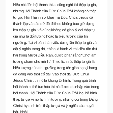
Nếu nói đến hội thánh thì ai cũng nghĩ tới thập tự giá,
nhưng Hội Thánh của Đức Chúa Trời không có thập
tự giá. Hội Thánh sơ khai mà Đức Chúa Jêsus đã
thành lập và các sứ đồ đi theo không bao giờ dựng
lên thập tự giá, và cũng không có giáo lý coi thập tự
giá như là đối tượng hoặc là biểu tượng của tín
ngưỡng. Tại vì bản thân việc dựng lên thập tự giá và
đặt ý nghĩa trong đó, chính là hành vi trái điều răn thứ
hai trong Mười Điều Răn, được phán rằng “Chớ làm
tượng chạm cho mình.” Theo lịch sử, thập tự giá là
biểu tượng của tín ngưỡng trong tôn giáo ngoại bang
đa dạng vào thời cổ đại. Vào thời đại Đức Chúa
Jêsus Christ thì nó là khung tử hình. Trong quá trình
hội thánh bị thế tục hóa thì nó được du nhập vào trong
hội thánh. Hội Thánh của Đức Chúa Trời loại bỏ hình
thập tự giá vì nó là hình tượng, nhưng coi trọng Đấng
Christ hy sinh trên thập tự giá và ý nghĩa của huyết
báu Ngài.