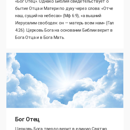
«Бог Отец». Однако Библия свидетельствует о
бытие Отца и Матери по духу через слова: «Отче
наш, сущий на небесах» (Мф 6:9), «а вышний
Иерусалим свободен: он — матерь всем нам» (Гал
4:26). Церковь Бога на основании Библии верит в
Бога Отца и в Бога Мать.
Бог Отец
Церковь Бога твердо верит в единую Святую