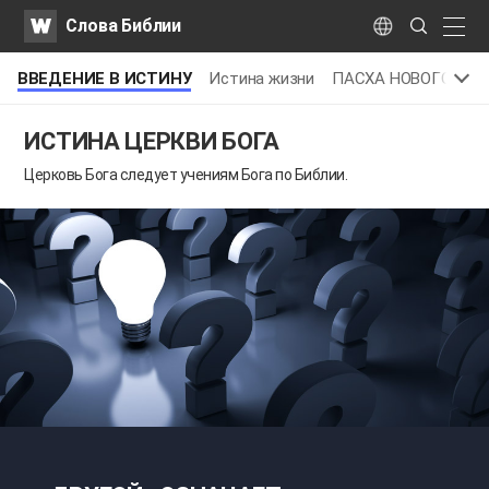
WATV
Search
Слова Библии
Submit
naviga
Language
ВВЕДЕНИЕ В ИСТИНУ
Истина жизни
ПАСХА НОВОГО ЗАВ
ИСТИНА ЦЕРКВИ БОГА
Церковь Бога
следует учениям Бога по Библии.