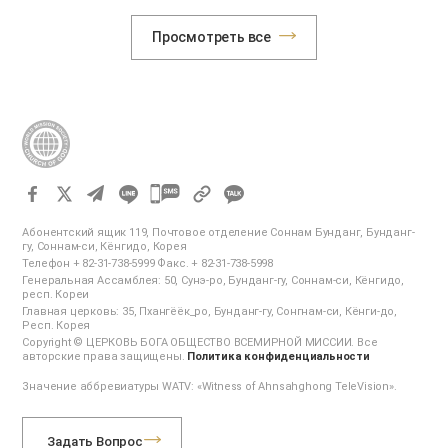
Палисейдс и Силмар, один за другим произошли три крупных
лесных пожара. Из-за сильных ветров огонь стремительно
Просмотреть все
усилился, охватил жилые кварталы и продолжался более
трёх недель. В результате было повреждено около 18 000
зданий, почти 200 000 человек лишились жилья, а регион
понёс колоссальный ущерб. Святые Церкви Бога в
Калифорнии объединили усилия, чтобы помочь соседям,
оказавшимся в трудной ситуации. 27 января около 70 членов
из более чем 10 церквей в Сан-Диего, округе Ориндж,
Серритосе и других районах Калифорнии, передали по 500
카
коробок с гуманитарной помощью организациям Flintridge
카
Center и Open Hearts Foundation. В наборы вошли предметы
Абонентский ящик 119, Почтовое отделение Соннам Бунданг, Бунданг-
오
гу, Соннам-си, Кёнгидо, Корея
первой необходимости, наиболее нужные пострадавшим:…
Телефон + 82-31-738-5999 Факс. + 82-31-738-5998
톡
Генеральная Ассамблея: 50, Сунэ-ро, Бунданг-гу, Соннам-си, Кёнгидо,
공
респ. Кореи
Главная церковь: 35, Пхангёёк_ро, Бунданг-гу, Сонгнам-си, Кёнги-до,
유
Респ. Корея
하
Copyright © ЦЕРКОВЬ БОГА ОБЩЕСТВО ВСЕМИРНОЙ МИССИИ. Все
авторские права защищены.
Политика конфиденциальности
기
Значение аббревиатуры WATV: «Witness of Ahnsahghong TeleVision».
Задать Вопрос