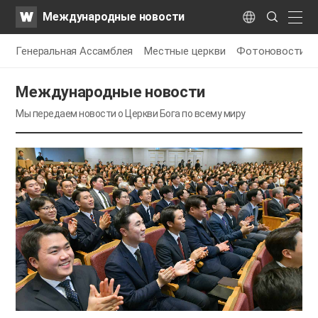
WATV
Search
Международные новости
Submit
naviga
Language
Генеральная Ассамблея
Местные церкви
Фотоновости
Международные новости
Мы передаем новости о Церкви Бога по всему миру