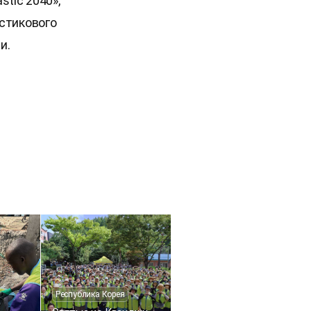
tic 2040»,
стикового
и.
Республика Корея