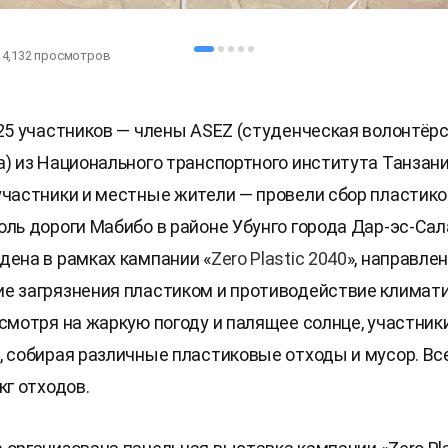
4,132
просмотров
 25 участников — члены ASEZ (студенческая волонтёрс
а) из Национального транспортного института Танзани
участники и местные жители — провели сбор пластик
оль дороги Мабибо в районе Убунго города Дар-эс-Сал
дена в рамках кампании «
Zero Plastic 2040
», направле
е загрязнения пластиком и противодействие климат
есмотря на жаркую погоду и палящее солнце, участник
, собирая различные пластиковые отходы и мусор. Вс
кг отходов.