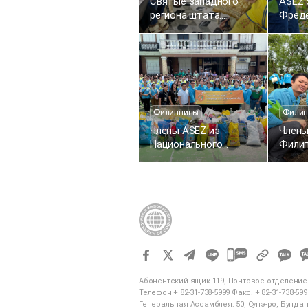
Святые западного
ASEZ 
региона штата
Фреде
Махараштра (Индия)
Вирдж
провели 1733-ю
прове
донорскую акцию
удале
«Любовь Пасхи —
расте
любовь к жизни»
Филиппины
Филип
Члены ASEZ из
Члены
Национального
Филип
университета науки и
униве
технологий Филиппин
посад
провели кампанию
парке
«Zero Plastic 2040»
компл
перер
Паят
카
카
오
Абонентский ящик 119, Почтовое отделение 
Телефон + 82-31-738-5999 Факс. + 82-31-738-599
톡
Генеральная Ассамблея: 50, Сунэ-ро, Бунданг