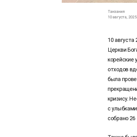
Танзания
10 августа, 2025
10 августа
Церкви Бог
корейские 
отходов вд
была прове
прекращени
кризису. Н
с улыбками
собрано 26 