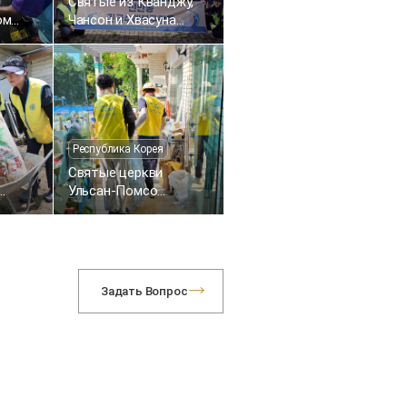
Святые из Кванджу,
ом
Чансон и Хвасуна
провели
торию
восстановительные
работы после
 рынка
наводнения в районе
Синандон (Кванджу)
Республика Корея
Святые церкви
Ульсан-Помсо
боты
помогли соседям,
нию
проведя экстренные
я в
восстановительные
и
работы после
ощь
наводнения
Задать Вопрос
ье