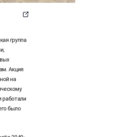
SNS
Button
кая группа
и,
овых
ам. Акция
нной на
ическому
и работали
его было