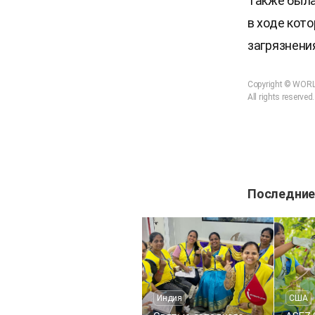
Также была
в ходе кот
загрязнени
Copyright © WOR
All rights reserved.
Последние
Индия
США