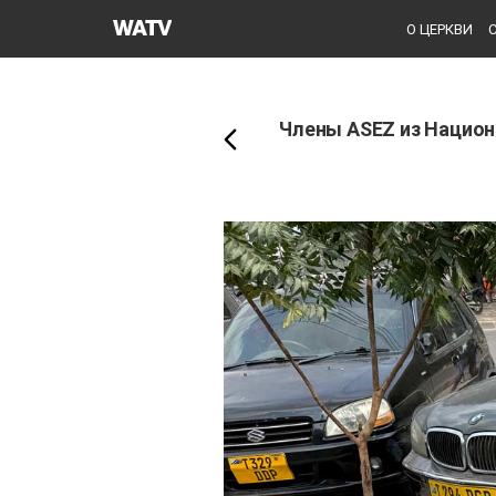
Церковь
О ЦЕРКВИ
Бога
Назад
Общество
Всемирной
Члены ASEZ из Национ
Миссии