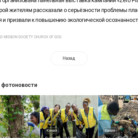
 организована панельная выставка кампании «Zero Plas
орой жителям рассказали о серьёзности проблемы пла
я и призвали к повышению экологической осознанност
LD MISSION SOCIETY CHURCH OF GOD.
Назад
 фотоновости
Кения
Кения