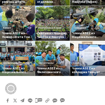
региона штата
отделение
Найроби (Кения)
Махараштра
Фредериксберг
внесли вклад в
(Индия) провели
(штат Вирджиния,
создание более
1733-ю донорскую
США), провело
чистой городской
акцию «Любовь
акцию по удалению
среды, проведя
Пасхи — любовь к
инвазивных
уборку улиц
жизни»
растений
Кения
Республика Корея
Танзания
Члены ASEZ из
Святые из Кванджу,
Члены ASEZ из
Университета Том
Чансон и Хвасуна
Национального
Мбойя (Кения)
провели
транспортного
очистили
восстановительные
института
территорию вокруг
работы после
Танзании собрали
общественного
наводнения в
пластиковые
рынка Хома-Бей
районе Синандон
отходы вдоль
(Кванджу)
дороги Мабибо
Филиппины
Филиппины
США
Члены ASEZ из
Члены ASEZ из
Члены ASEZ из
Национального
Филиппинского
колледжа Гвиннетт
университета науки
университета (UP)
(штат Джорджия,
и технологий
посадили деревья в
США) провели
Филиппин провели
парке на
кампанию по
кампанию «Zero
территории
профилактике
Plastic 2040»
комплекса по
преступности
переработке
отходов Паяташ
카
카
카