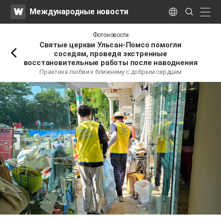
WATV
Search
Международные новости
Submit
naviga
Language
Назад
Фотоновости
Святые церкви Ульсан-Помсо помогли
соседям, проведя экстренные
восстановительные работы после наводнения
Практика любви к ближнему с добрым сердцем