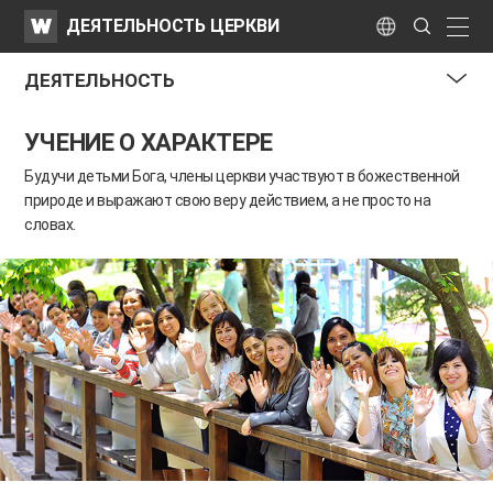
WATV
Search
ДЕЯТЕЛЬНОСТЬ ЦЕРКВИ
Submit
naviga
Language
ДЕЯТЕЛЬНОСТЬ
me
УЧЕНИЕ О ХАРАКТЕРЕ
tog
but
Будучи детьми Бога, члены церкви участвуют в божественной
природе и выражают свою веру действием, а не просто на
словах.