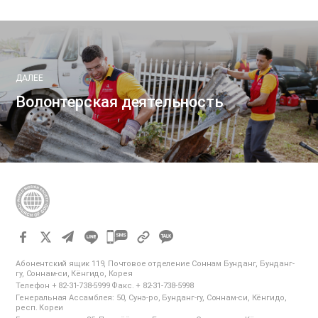
ДАЛЕЕ
Волонтерская деятельность
카
카
Абонентский ящик 119, Почтовое отделение Соннам Бунданг, Бунданг-
오
гу, Соннам-си, Кёнгидо, Корея
Телефон + 82-31-738-5999 Факс. + 82-31-738-5998
톡
Генеральная Ассамблея: 50, Сунэ-ро, Бунданг-гу, Соннам-си, Кёнгидо,
공
респ. Кореи