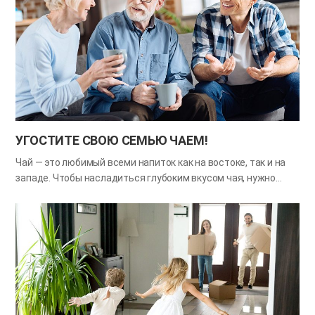
вызвать недопонимание и конфликты в семье. С
наступлением нового года каждый из нас задумывается о
новых привычках. Попробуйте выбрать по одной привычке:
какую хотелось бы исправить и какую — приобрести, а затем
поделитесь этим с семьёй. И поддерживайте друг друга на
этом пути. Ведь именно маленькие шаги могут привести к
большим переменам! Советы Обсудите вместе, какие
привычки стоит изменить. Прислушайтесь к мнению семьи о
том, какие привычки вам лучше всего исправить.…
УГОСТИТЕ СВОЮ СЕМЬЮ ЧАЕМ!
Чай — это любимый всеми напиток как на востоке, так и на
западе. Чтобы насладиться глубоким вкусом чая, нужно
тщательно исполнить каждый шаг в его приготовлении: от
подготовки воды до разлития ее по чашкам. Поскольку для
приготовления чая необходимы время и усилия, то и
насладиться им можно медленно попивая и смакуя не
спеша. Иногда чай служит средством для общения между
людьми. За чашечкой чая разговорная атмосфера будет
создана сама по себе, и разговаривая можно узнать друг
друга получше. В этом месяце насладитесь чашечкой