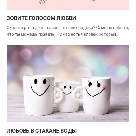
ЗОВИТЕ ГОЛОСОМ ЛЮБВИ
Сколько раз в день вы зовёте своих родных? Само по себе то,
что ты можешь позвать — и что есть человек, который
откликается на твой зов, — уже делает нас счастливее. Ведь
«позвать» значит «искать», а значит — быть в отношениях,
то есть не быть одиноким. Один поэт написал: «Когда я
назвал его по имени — он пришёл ко мне и стал цветком». Но,
кажется, станет ли человек рядом с нами прекрасным
цветком или начнёт увядать, во многом зависит от того, как
мы его зовём. Когда тебя зовут светлым голосом, хочется
откликнуться с радостью. А когда зовут резко, раздражённо
— трудно ответить с теплом. В голосе того, кто зовёт,
неизбежно слышно его отношение. Поэтому, когда зовёте
дорогих родных, попробуйте вложить…
ЛЮБОВЬ В СТАКАНЕ ВОДЫ