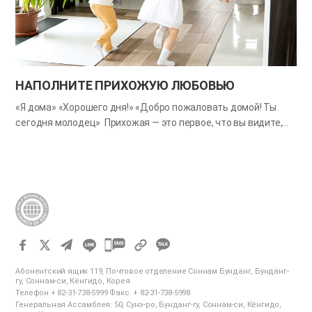
ароматного чая в кругу любящей семьи. Угостите своих
родных чаем, словно дорогих гостей, и насладитесь
дружеским разговором. Потом ваши сердца будут излучать
приятные благоухания. Советы Приготовьте чай или кофе в
соответствии с предпочтениями вашей семьи. Налейте чай…
НАПОЛНИТЕ ПРИХОЖУЮ ЛЮБОВЬЮ
«Я дома» «Хорошего дня!» «Добро пожаловать домой! Ты
сегодня молодец» ​ Прихожая — это первое, что вы видите,
приходя домой, и последнее, что видите выходя из него. Это
место, где на протяжении дня вы прощаетесь со своей
семьей или встречаете ее. Здесь ваши гости получают
первое впечатление от дома. Хотя это и небольшой участок
дома, но его роль совсем не мала. Когда вы провожаете или
встречаете семью с ободрением и поддержкой, прихожая
становится местом общения и гармонии, а не просто местом
카
для входа и выхода. Почему бы вам в этом месяце не
наполнить прихожую любовью, чтобы вашу семью
카
Абонентский ящик 119, Почтовое отделение Соннам Бунданг, Бунданг-
сопровождало счастье, когда они уходят или приходят?
오
гу, Соннам-си, Кёнгидо, Корея
СОВЕТЫ Разместите в прихожей фотографии своей
Телефон + 82-31-738-5999 Факс. + 82-31-738-5998
톡
Генеральная Ассамблея: 50, Сунэ-ро, Бунданг-гу, Соннам-си, Кёнгидо,
улыбающейся семьи. Разместите в прихожей ободряющие
공