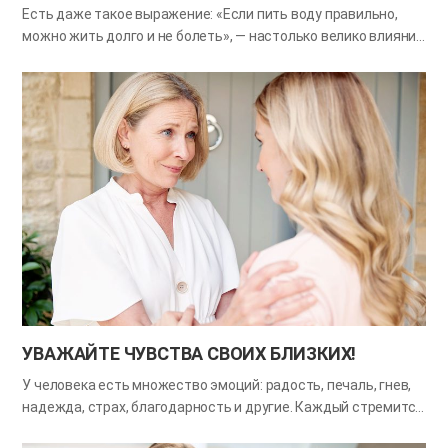
Есть даже такое выражение: «Если пить воду правильно,
можно жить долго и не болеть», — настолько велико влияние
воды на здоровье. Вода помогает выводить из организма
токсины, поддерживает кровообращение и активизирует
обмен веществ. Кроме того, она укрепляет иммунитет,
улучшает состояние кожи и выполняет ещё много важных
функций. По данным Американского онкологического
исследовательского центра, у людей, которые выпивают в
день четыре стакана воды и больше, риск рака толстой
кишки и цистита оказывается более чем на 50% ниже, чем у
тех, кто пьёт не более двух стаканов. Если пить воды
недостаточно, в клетках накапливаются продукты обмена, и
усталость наступает гораздо легче. В этом месяце
попробуйте с заботой наливать воду и подавать по стакану
каждому члену семьи. Ведь вода, в которой есть любовь,…
УВАЖАЙТЕ ЧУВСТВА СВОИХ БЛИЗКИХ!
У человека есть множество эмоций: радость, печаль, гнев,
надежда, страх, благодарность и другие. Каждый стремится
так или иначе выразить свои чувства, и, когда его эмоции