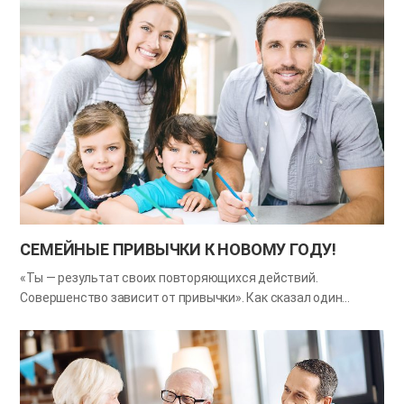
уважают, он ощущает уверенность и счастье. Искреннее
выражение своих чувств, умение понимать и принимать
эмоции друг друга — это основа любого общения. Даже если
ваши мнения не совпадают, уважение к чувствам
собеседника помогает вести тёплый и приятный разговор. А
вы часто прислушиваетесь к эмоциям своих родных и
проявляете к ним внимание? В этом месяце попробуйте
уважать разные чувства членов семьи и искренне
сопереживать им. Ведь если семья для вас дорога, то и её
чувства тоже дороги. Советы Учитесь замечать и
озвучивать эмоции своих близких. («Ты сегодня выглядишь
радостным», «Ты, наверное, устала после работы?»)
Внимательно выслушивайте…
СЕМЕЙНЫЕ ПРИВЫЧКИ К НОВОМУ ГОДУ​!
«Ты — результат своих повторяющихся действий.
Совершенство зависит от привычки». Как сказал один
философ, сначала мы формируем привычки, а затем
привычки формируют нас. Хорошие привычки помогают идти
по правильному пути и становятся опорой, тогда как плохие
мешают и становятся препятствиями. Более того, даже
самая маленькая и незначительная привычка может