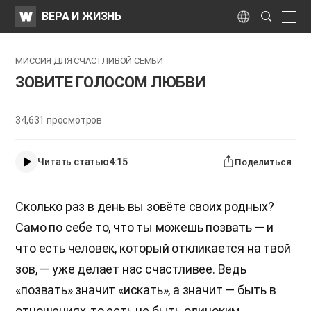
WATV
Search
ВЕРА И ЖИЗНЬ
Submit
naviga
Language
​МИССИЯ ДЛЯ СЧАСТЛИВОЙ СЕМЬИ
ЗОВИТЕ ГОЛОСОМ ЛЮБВИ
34,631
просмотров
Читать статью
4:15
Поделиться
Сколько раз в день вы зовёте своих родных?
Само по себе то, что ты можешь позвать — и
что есть человек, который откликается на твой
зов, — уже делает нас счастливее. Ведь
«позвать» значит «искать», а значит — быть в
отношениях, то есть не быть одиноким.