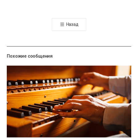
카
오
톡
Назад
공
유
하
기
Похожие сообщения