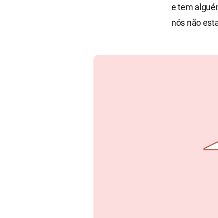
e tem alguém
nós não est