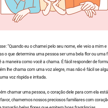
se: “Quando eu o chamei pelo seu nome, ele veio a mim e 
as o que determina uma pessoa ser uma bela flor ou uma f
 a maneira como você a chama. É fácil responder de form
ém lhe chama com uma voz alegre, mas não é fácil se alg
a voz ríspida e irritada.
ém chamar uma pessoa, o coração dele para com ela está
r favor, chamemos nossos preciosos familiares com coraç
e tornarão belas flores que emitem boas fragrâncias.