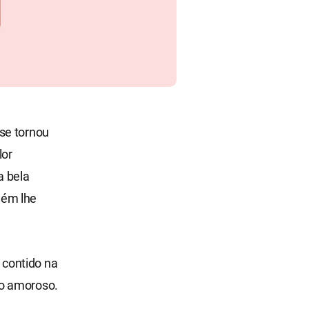
se tornou
lor
a bela
uém lhe
 contido na
ão amoroso.