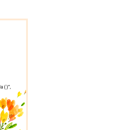
 ( )”,