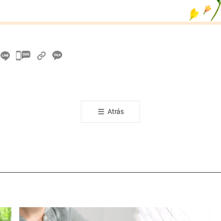
카
카
오
톡
공
Atrás
유
하
기