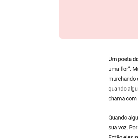
Um poeta dis
uma flor”. M
murchando é
quando algu
chama com um
Quando algu
sua voz. Po
Então eles s