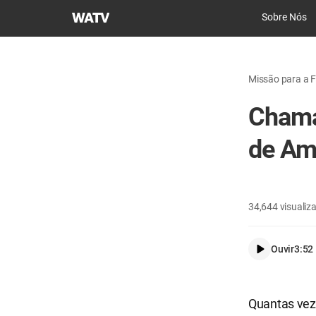
Igreja
Sobre Nós
de
Deus
Sociedade
Missão para a F
Missionária
Mundial
Chama
de Am
34,644
visualiz
Ouvir
3:52
Quantas vez