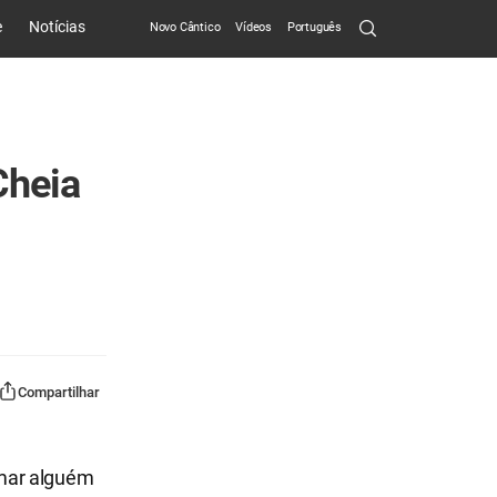
Search
e
Notícias
Novo Cântico
Vídeos
Português
Submit
Cheia
Compartilhar
amar alguém