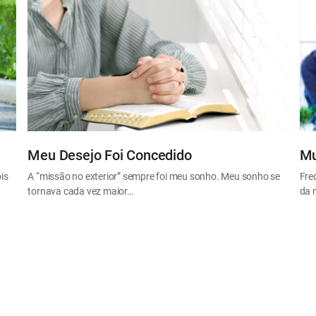
Meu Desejo Foi Concedido
Mu
is
A “missão no exterior” sempre foi meu sonho. Meu sonho se
Fre
tornava cada vez maior…
da 