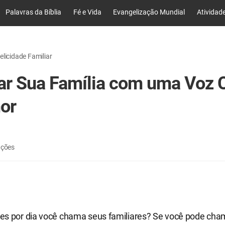
Palavras da Bíblia
Fé e Vida
Evangelização Mundial
Atividad
elicidade Familiar
r Sua Família com uma Voz 
or
ações
es por dia você chama seus familiares? Se você pode ch