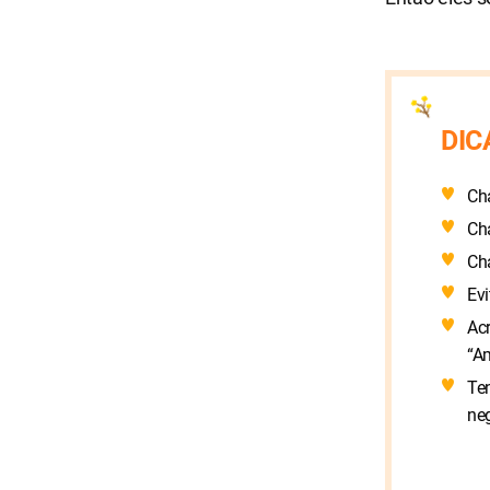
DIC
Ch
Ch
Cha
Evi
Acr
“Am
Te
neg