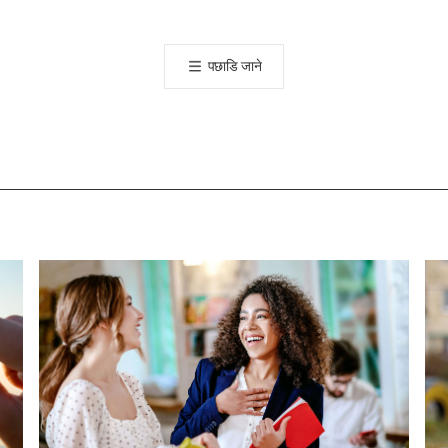
오
톡
공
पछाडि जाने
유
하
기