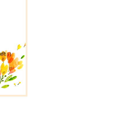
’ आदि ।)