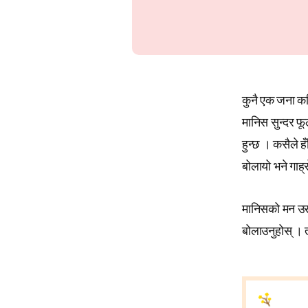
कुनै एक जना कव
मानिस सुन्दर फ
हुन्छ । कसैले ह
बोलायो भने गाह्र
मानिसको मन उस
बोलाउनुहोस् । त