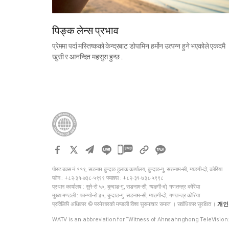
पिङ्क लेन्स प्रभाव
प्रेममा पर्दा मस्तिष्कको केन्द्रबाट डोपामिन हर्मोन उत्पन्न हुने भएकोले एकदमै
खुसी र आनन्दित महसुस हुन्छ…
카
카
पोस्ट बक्स नं ११९, सङनाम बुन्दाङ हुलाक कार्यालय, बुन्दाङ-गु, सङनाम-सी, ग्यङगी-दो, कोरिया
오
फोन : +८२-३१-७३८-५९९९ फ्याक्स : +८२-३१-७३८-५९९८
톡
प्रधान कार्यालय : सुने-रो ५०, बुन्दाङ-गु, सङनाम-सी, ग्यङगी-दो, गणतन्त्र कोरिया
मुख्य मण्डली : फान्ग्यो-रो ३५, बुन्दाङ-गु, सङनाम-सी, ग्यङगी-दो, गणतन्त्र कोरिया
공
प्रतिलिपि अधिकार © परमेश्वरको मण्डली विश्व सुसमाचार समाज । सर्वाधिकार सुरक्षित ।
개인
유
WATV is an abbreviation for “Witness of Ahnsahnghong TeleVision.
하