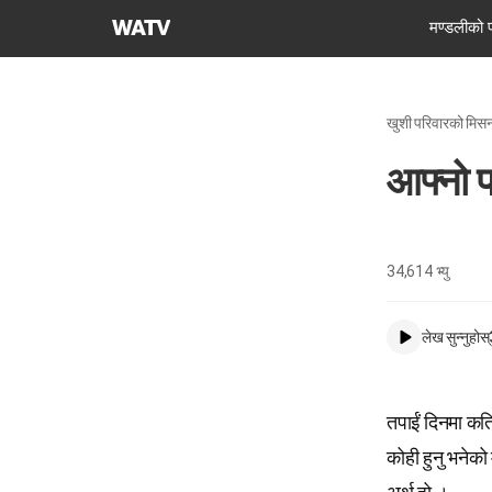
परमेश्वरको
मण्डलीको 
मण्डली
विश्व
सुसमाचार
खुशी परिवारको मिस
समाज
आफ्नो प
34,614
भ्यु
लेख सुन्नुहोस्
तपाईं दिनमा कत
कोही हुनु भनेको