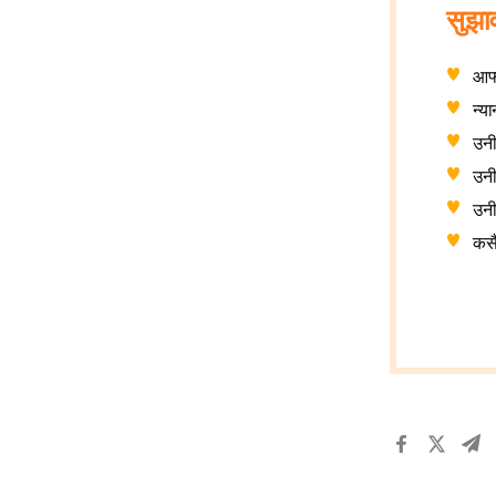
सुझा
आफ्
न्य
उनी
उनी
उनीह
कसै