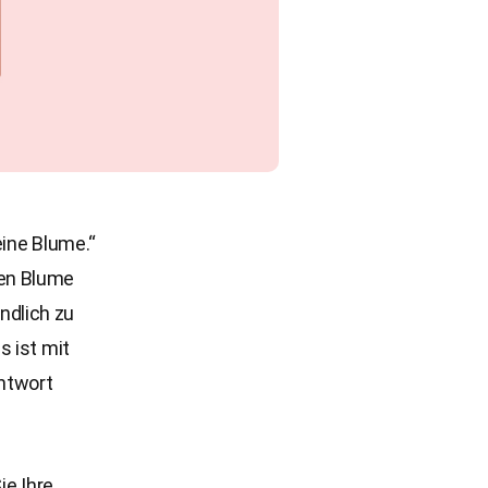
eine Blume.“
den Blume
undlich zu
s ist mit
Antwort
ie Ihre