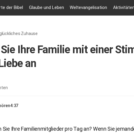
te der Bibel
Glaube und Leben
Weltevangelisation
Aktivitäte
 glückliches Zuhause
Sie Ihre Familie mit einer St
 Liebe an
nten
nhören
4:37
n Sie Ihre Familienmitglieder pro Tag an? Wenn Sie jeman