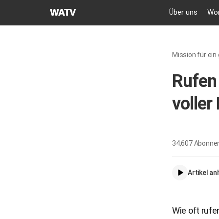
GEMEINDE
Über uns
Wor
GOTTES
DES
WELTMISSIONSVEREINS
Mission für ein
Rufen 
voller
34,607
Abonne
Artikel a
Wie oft rufe