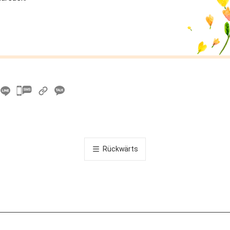
카
카
오
톡
공
Rückwärts
유
하
기