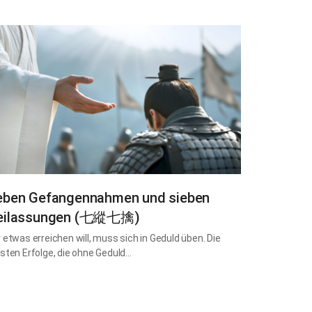
eben Gefangennahmen und sieben
eilassungen (七縱七擒)
 etwas erreichen will, muss sich in Geduld üben. Die
sten Erfolge, die ohne Geduld…