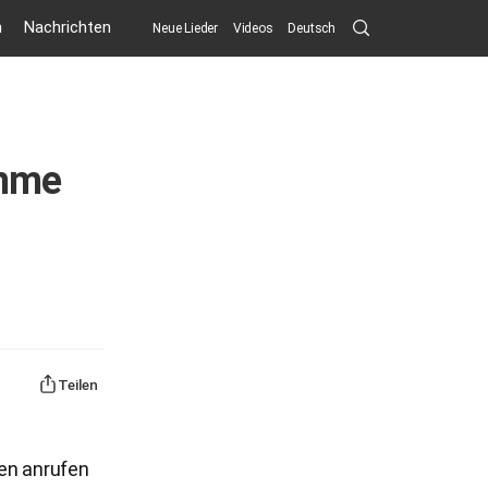
Search
n
Nachrichten
Neue Lieder
Videos
Deutsch
Submit
imme
Teilen
den anrufen