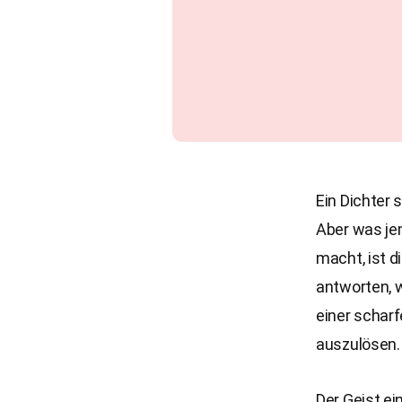
Ein Dichter 
Aber was je
macht, ist di
antworten, w
einer scharf
auszulösen.
Der Geist ei