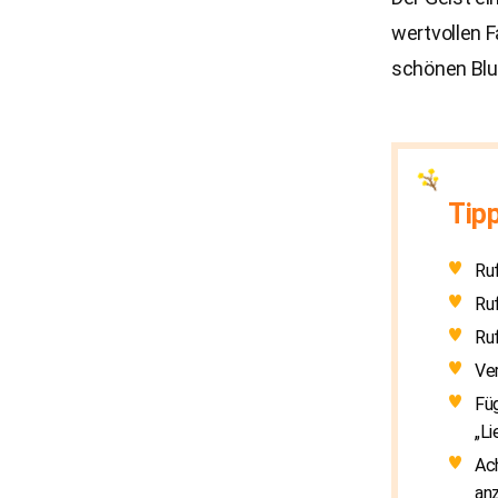
wertvollen F
schönen Blu
Tip
Ruf
Ruf
Ruf
Ver
Füg
„Li
Ach
an