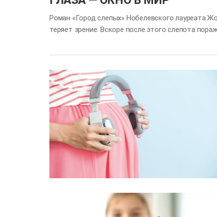
Роман «Город слепых» Нобелевского лауреата Жо
теряет зрение. Вскоре после этого слепота пораж
Неизвестная эпидемия слепоты стремительно охв
зрения, напоминая известную поговорку: «В стр
закрыть глаза, чтобы осознать, насколько сильн
одним из самых значимых чувств. Давайте подро