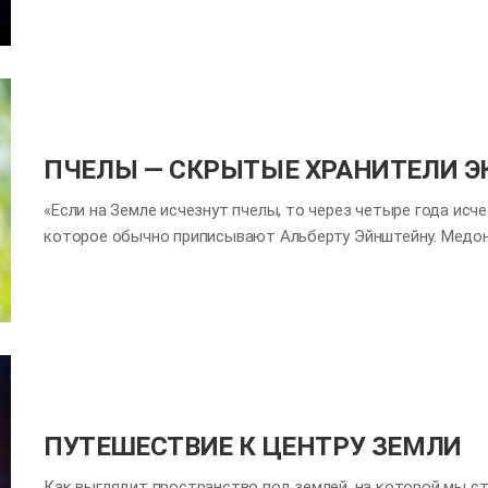
Наверное, поэтому люди взбираются на горы, хотя это и н
холодных полярных регионах. Однако есть что-то, что во
пейзажи - Вселенная. Вселенная, где сосуществуют свет и
создается что-то новое, и именно здесь сосуществуют н
воображения. Вот почему фото Вселенной захватывают на
ПЧЕЛЫ — СКРЫТЫЕ ХРАНИТЕЛИ 
«Если на Земле исчезнут пчелы, то через четыре года исч
которое обычно приписывают Альберту Эйнштейну. Медоно
собирающее мед. У этого насекомого в желто-коричневую
нему непросто. Что это за маленькое создание, которое 
Пчелы живут в шестиугольных сотах. Как правило, колони
тысяч других пчел, большинство из которых - рабочие пч
важные функции: они собирают пищу, такую как мед и пыль
охраняют улей от недругов. Самцы пчел, которых называ
спаривания и отложения яиц, поэтому, когда…
ПУТЕШЕСТВИЕ К ЦЕНТРУ ЗЕМЛИ
Как выглядит пространство под землей, на которой мы с