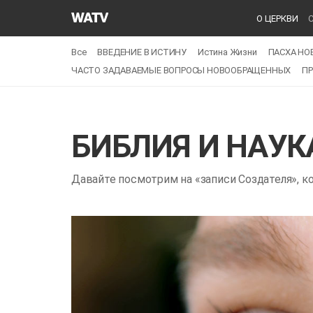
Церковь
О ЦЕРКВИ
Бога
Общество
Все
ВВЕДЕНИЕ В ИСТИНУ
Истина Жизни
ПАСХА НО
Всемирной
ЧАСТО ЗАДАВАЕМЫЕ ВОПРОСЫ НОВООБРАЩЕННЫХ
П
Миссии
БИБЛИЯ И НАУК
Давайте посмотрим на «записи Создателя», к