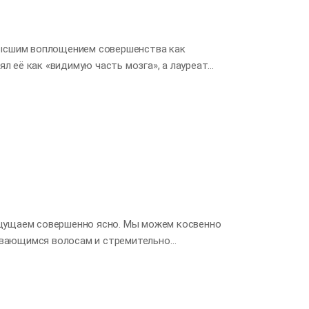
высшим воплощением совершенства как
 её как «видимую часть мозга», а лауреат
ель Джозеф Броновский, высоко оценил её,
На самом деле, рука находится настолько близко к
имания. Однако стоит лишь надеть варежки — и мы
можность свободно двигать пальцами,
т очевидным, насколько важную роль играет рука
неудобным. Если бы у человека не было рук,
ощущаем совершенно ясно. Мы можем косвенно
евающимся волосам и стремительно
порой меняло ход человеческой истории. В XVI
ржала беспрецедентную победу над Испанией,
ые ветры и морские течения, вовремя
нам преимущество в разгроме испанского флота.