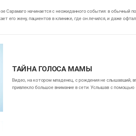
зе Сарамаго начинается с неожиданного события: в обычный по
ает его жену, пациентов в клинике, где он лечился, и даже офта
атывает общество, приводя его к хаосу и разрушению. Этот ро
ане слепых одноглазый — король». Мы часто не задумываемся о 
о мы от него зависим. Около 80% всей сенсорной информации мы
бнее рассмотрим этот удивительно сложный и совершенный орга
ТАЙНА ГОЛОСА МАМЫ
Видео, на котором младенец, с рождения не слышавший, в
привлекло большое внимание в сети. Услышав с помощью 
тёплый голос, малыш улыбнулся, а на его глазах выступил
многих вопрос: может ли ребёнок помнить голос своей м
плоды могут слышать звуки До конца XIX века считалось, 
Однако в 1925 году немецкий врач Альбрехт Пайпер дока
реагируют на громкие звуки, например, на автомобильный г
этапах беременности. Уже на 4-й неделе у эмбриона появ