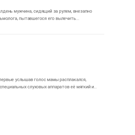
лдень мужчина, сидящий за рулем, внезапно
льмолога, пытавшегося его вылечить.
ман ярко и реалистично передает значение
важности зрения. Однако достаточно просто
 получаем именно через зрение, что делает его
н — глаз, который связывает…
первые услышав голос мамы расплакался,
специальных слуховых аппаратов её мягкий и
и слёзы. Это трогательное мгновение вызвало у
амы, который он слышал ещё в утробе? Даже
что плод не способен воспринимать звуки.
зал обратное — он обнаружил, что зародыши
удок. Развитие слуха начинается на ранних
ляются зачатки, из которых формируются органы