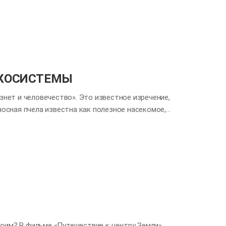
епросто, или хотят увидеть северное сияние в
лнует сердца людей даже больше, чем земные
 тьма, - это пространство творения, в котором
еизвестные миры за пределами нашего
ши сердца. Что это за место вечного времени и…
ЭКОСИСТЕМЫ
езнет и человечество». Это известное изречение,
сная пчела известна как полезное насекомое,
 полоску есть жало, поэтому приблизиться к
так тесно связано с выживанием человечества?
я состоит из одной пчелиной матки и десятков
елы - самки. Рабочие пчелы выполняют почти все
цу, строят соты, кормят своих личинок и
ют трутнями, нужны только пчелиной матке для
тоим? В фильме «Путешествие к центру Земли»