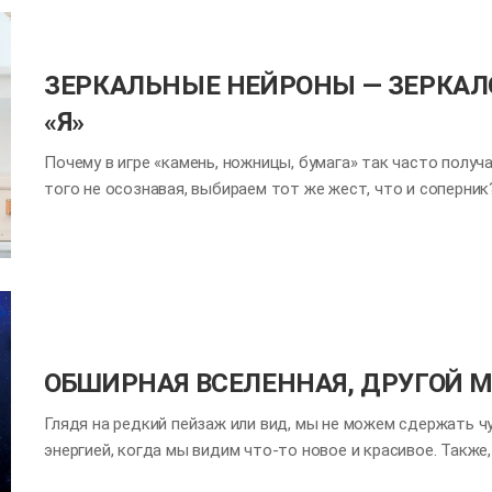
Хотя ветер остаётся невидимым, его влияние на нашу жиз
определять взлёты и падения целых государств. Так что 
Проще говоря, ветер — это движение воздуха, возникающ
ЗЕРКАЛЬНЫЕ НЕЙРОНЫ — ЗЕРКАЛО
атмосферного давления. Нагретый воздух становится мен
«Я»
Почему в игре «камень, ножницы, бумага» так часто получ
того не осознавая, выбираем тот же жест, что и соперник
нейробиологов из Университетского колледжа Лондона (U
эксперимента. Участникам предложили сыграть в «камень, 
игроков были завязаны глаза и когда глаза были закрыты л
игрока не могли видеть друг друга, вероятность ничьей с
математическому ожиданию. Однако когда глаза были зав
возросла до 36 %. Более того, в ходе повторных экспери
глазами проявлял явную склонность…
ОБШИРНАЯ ВСЕЛЕННАЯ, ДРУГОЙ 
Глядя на редкий пейзаж или вид, мы не можем сдержать ч
энергией, когда мы видим что-то новое и красивое. Также
стресса и утомленности от нашей однообразной повседне