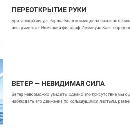
слуха, а к 24-й неделе…
ПЕРЕОТКРЫТИЕ РУКИ
Британский хирург Чарльз Белл восхищённо называл её «
инструмента». Немецкий философ Иммануил Кант определял
Нобелевской премии по литературе, американский мыслит
назвав «лезвием разума». Что же это такое? Это — рука. 
нам, что как часть тела часто не привлекает особого вн
сразу начинаем ощущать её истинную значимость. Невоз
необходимыми для почти всех видов деятельности, делае
в нашей жизни. Мир без рук Мир без рук был бы не просто 
исчезли бы такие области, как…
ВЕТЕР — НЕВИДИМАЯ СИЛА
Ветер невозможно увидеть, однако его присутствие мы 
наблюдать его движение по колышущимся листьям, разв
вращающейся вертушке. Могущество бесформенного ветра 
веке Англия, находившаяся в невыгодном положении, оде
обладавшей так называемой Непобедимой армадой. Сильн
поднявшиеся, сыграли решающую роль, обеспечив англича