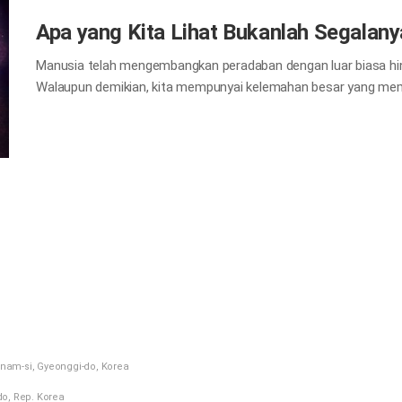
Apa yang Kita Lihat Bukanlah Segalany
Manusia telah mengembangkan peradaban dengan luar biasa hing
Walaupun demikian, kita mempunyai kelemahan besar yang membay
Kelemahan besar ini adalah bahwa kita memahami dunia melalui a
tingkat kepekaan kita akan dunia ditentukan oleh alat indra ki
yang dapat diproses oleh alat indra kita. Kita memahami dunia 
pendengaran, penciuman, pengecap, dan peraba. Kita cenderung m
seperti terdapat perkataan: “Lebih baik pernah melihat sesuat
ribuan kali.” Hal itu dikarenakan penglihatan memainkan peran 
nam-si, Gyeonggi-do, Korea
do, Rep. Korea