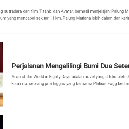
utradara dari film Titanic dan Avatar, berhasil menjelajahi Palung Ma
um yang mencapai sekitar 11 km. Palung Mariana lebih dalam dari ket
, dapat menarik banyak perhatian di zaman sains yang begitu canggih, 
usia untuk menjelajahi kedalaman laut yang disebabkan oleh tekanan yan
 Deepsea Challenger, sebuah kapal selam yang dibuat untuk bertah
Perjalanan Mengelilingi Bumi Dua Sete
Around the World in Eighty Days adalah novel yang ditulis oleh 
kisah itu, seorang pria Inggris yang bernama Phileas Fogg bert
baginya untuk mengelilingi dunia selama delapan puluh hari. U
pelayannya, Passepartout, memulai perjalanannya yang panjang s
Jepang, dan AS, lalu kembali ke London. Namun, hal yang menakj
daripada perjalanan mengelilingi dunia dalam kisah tersebut sed
menakjubkan ini dilakukan oleh darah. Darah dibuat di dalam su
besarnya adalah air, dan dari sel darah.…