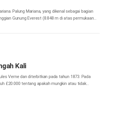
riana. Palung Mariana, yang dikenal sebagai bagian
inggian Gunung Everest (8.848 m di atas permukaan
di mana kita sudah pernah meninggalkan jejak kaki
g tinggi, suhu air yang dingin, dan kegelapan total.
an dalam tekanan…
ngah Kali
Jules Verne dan diterbitkan pada tahun 1873. Pada
aruh £20.000 tentang apakah mungkin atau tidak
ntuk memenangkan taruhan tersebut, dia dan
elama delapan puluh hari dari London ke India,
ubkan adalah perjalanan yang dua kali lebih panjang
ang berlangsung di dalam tubuh kita. Perjalanan yang
msum tulang. Darah terdiri dari plasma yang sebagian