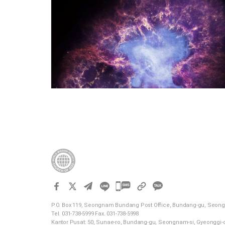
카
카
P.O. Box 119, Seongnam Bundang Post Office, Bundang-gu, Seong
오
Tel. 031-738-5999 Fax. 031-738-5998
톡
Kantor Pusat: 50, Sunae-ro, Bundang-gu, Seongnam-si, Gyeonggi-