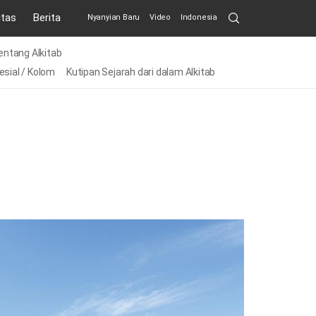
Search
itas
Berita
Nyanyian Baru
Video
Indonesia
Submit
ntang Alkitab
esial / Kolom
Kutipan Sejarah dari dalam Alkitab