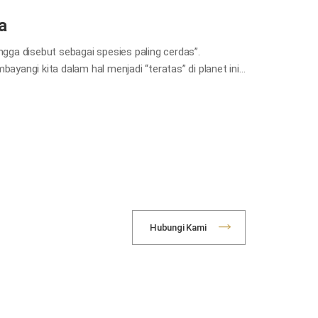
a
ga disebut sebagai spesies paling cerdas”.
angi kita dalam hal menjadi “teratas” di planet ini.
lat indra kita yang tidak sempurna. Dengan kata lain,
ta, sehingga kita hanya dapat merasakan dunia sebanyak
dengan menggunakan kelima indra kita: penglihatan,
emercayai penglihatan kita lebih dari indra lainnya,
u satu kali daripada hanya mendengar tentangnya
besar dalam mengamati objek.…
Hubungi Kami