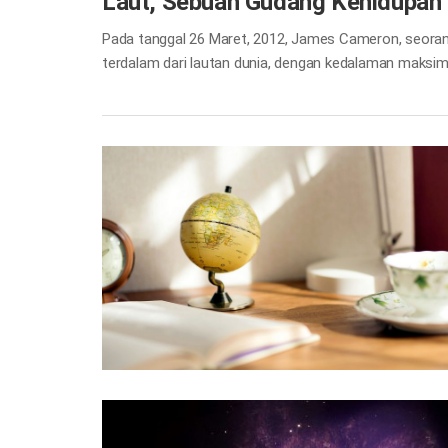
Laut, Sebuah Gudang Kehidupan
Pada tanggal 26 Maret, 2012, James Cameron, seorang s
terdalam dari lautan dunia, dengan kedalaman maksim
laut). Mengapa ekspedisi laut, yang akrab dengan kita
manusia di luar angkasa? Hal itu karena sulit bagi man
James Cameron melakukan enam jam ekspedisi dengan