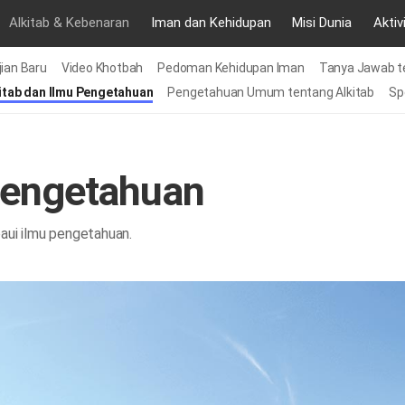
Alkitab & Kebenaran
Iman dan Kehidupan
Misi Dunia
Aktiv
ian Baru
Video Khotbah
Pedoman Kehidupan Iman
Tanya Jawab te
itab dan Ilmu Pengetahuan
Pengetahuan Umum tentang Alkitab
Sp
 Pengetahuan
aui ilmu pengetahuan.