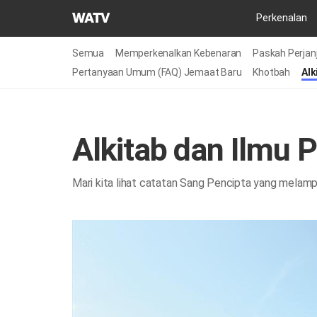
Gereja
Perkenalan
Tuhan
Asosiasi
Semua
Memperkenalkan Kebenaran
Paskah Perjanj
Misi
Pertanyaan Umum (FAQ) Jemaat Baru
Khotbah
Alk
Dunia
Alkitab dan Ilmu
Mari kita lihat catatan Sang Pencipta yang melamp