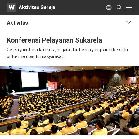
WATV
Search
Aktivitas Gereja
Submit
naviga
Language
Aktivitas
me
Konferensi Pelayanan Sukarela
tog
but
Gereja yang berada di kota, negara, dan benua yang sama bersatu
untuk membantu masyarakat.