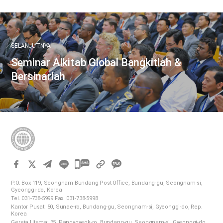
SELANJUTNYA
Seminar Alkitab Global Bangkitlah &
Bersinarlah
카
카
P.O. Box 119, Seongnam Bundang Post Office, Bundang-gu, Seongnam-si,
오
Gyeonggi-do, Korea
Tel. 031-738-5999 Fax. 031-738-5998
톡
Kantor Pusat: 50, Sunae-ro, Bundang-gu, Seongnam-si, Gyeonggi-do, Rep.
공
Korea
Gereja Utama: 35, Pangyoyeok-ro, Bundang-gu, Seongnam-si, Gyeonggi-do,