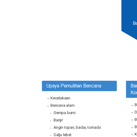
B
Upaya Pemulihan Bencana
Ba
Ko
Kecelakaan
B
Bencana alam
D
Gempa bumi
B
Banjir
B
Angin topan, badai, tornado
K
Salju lebat