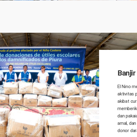
Banjir
El Nino m
aktivitas
akibat cu
memberika
dan pakai
amal, dan
donor dar