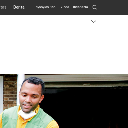
Search
itas
Berita
Nyanyian Baru
Video
Indonesia
Submit
menu
toggle
button