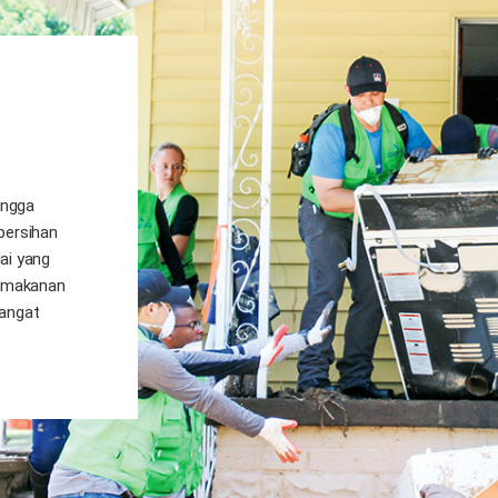
angga
bersihan
ai yang
 makanan
hangat