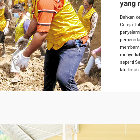
yang 
Bahkan de
Gereja Tu
penyelama
pemerinta
membantu.
menyediak
seperti S
lalu lint