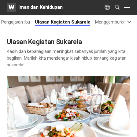
WATV
Search
Iman dan Kehidupan
Submit
naviga
Language
Pengajaran Ibu
Ulasan Kegiatan Sukarela
Menggemburkan Hati
Ulasan Kegiatan Sukarela
Kasih dan kebahagiaan meningkat sebanyak jumlah yang kita
bagikan. Marilah kita mendengar kisah hidup tentang kegiatan
sukarela!