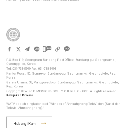
Laksamana Yi Sun-shin pada za-man Dinasti Joseon Korea
mengalahkan musuhnya di tengah krisis yang mendesak; dan
aktivis kemerdekaan menyerahkan nyawanya untuk merebut
kembali negara. Tanpa sebuah krisis, mereka akan hidup sebagai
orang biasa. Namun, mereka me-ngorbankan dirinya demi
kebenaran, dan kita menyebut mereka sebagai pahlawan.
Sekarang, dunia ini sedang mengalami situasi yang bergejolak
yang tidak pernah terjadi sebelumnya. Tidak ada seorang pun
카
yang dapat menjamin keamanan dan cara hidup pun telah
카
P.O. Box 119, Seongnam Bundang Post Office, Bundang-gu, Seongnam-si,
berubah drastis. Siapakah pahlawan di tengah situasi pandemi
오
Gyeonggi-do, Korea
ini? Mereka tidaklah jauh dari kita. Pada hari-hari ini, ketika semua
Tel. 031-738-5999 Fax. 031-738-5998
톡
orang khawatir akan kesehatan dan keselamatannya sendiri,…
Kantor Pusat: 50, Sunae-ro, Bundang-gu, Seongnam-si, Gyeonggi-do, Rep.
공
Korea
Gereja Utama: 35, Pangyoyeok-ro, Bundang-gu, Seongnam-si, Gyeonggi-do,
유
Rep. Korea
하
Copyright © WORLD MISSION SOCIETY CHURCH OF GOD. All rights reserved.
Kebijakan Privasi
기
WATV adalah singkatan dari “Witness of Ahnsahghong TeleVision (Saksi dari
Televisi Ahnsahnghong).”
Hubungi Kami