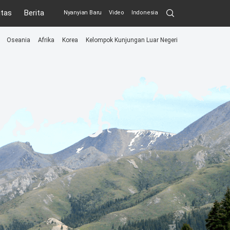
Search
itas
Berita
Nyanyian Baru
Video
Indonesia
Submit
Oseania
Afrika
Korea
Kelompok Kunjungan Luar Negeri
menu
toggle
button