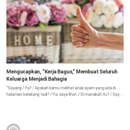
menunjukkan kasih dan perhatianmu kepada pendengar. “Kamu
sudah melakukannya dengan baik!” menguatkan dan
menyemangati pendengar. “Terima kasih karena kamu”
membuat kalian semua menjadi satu pikiran. “Selamat bermimpi
indah!” membuat pendengar tidur dengan nyaman. “Ini bukanlah
kesalahan kamu” mengurangi kesedihan pendengar. “Terima
kasih atas kerja kerasmu” mengakui usaha dan kerja keras
pendengar. “Maafkan saya” menenangkan kemarahan
pendengar. “Saya mempercayaimu” membuat pendengar
melakukan yang terbaik. “Jangan khawatir. Semuanya akan baik-
baik saja!” meringankan beban pikiran pendengar. “Kamu adalah
Mengucapkan, “Kerja Bagus,” Membuat Seluruh
yang terbaik” meningkatkan harga diri pendengar. “Saya akan
Keluarga Menjadi Bahagia
berdoa untukmu”…
“Sayang / Ya? / Apakah kamu melihat anak ayam yang ada di
halaman belakang tadi? / Ya, saya lihat. / Di manakah itu? / Saya
telah memakannya untuk tubuh yang lemah dan tua ini. / Kerja
Bagus! Kerja Bagus! Kerja Bagus! Kerja Bagus! Saya bangga
padamu!” Ini adalah suatu bagian dari lagu Korea kuno yang
disebut “Kerja Bagus! Kerja Bagus!” Jika dilihat secara objektif,
apa yang dilakukan oleh sang suami bukanlah pekerjaan yang