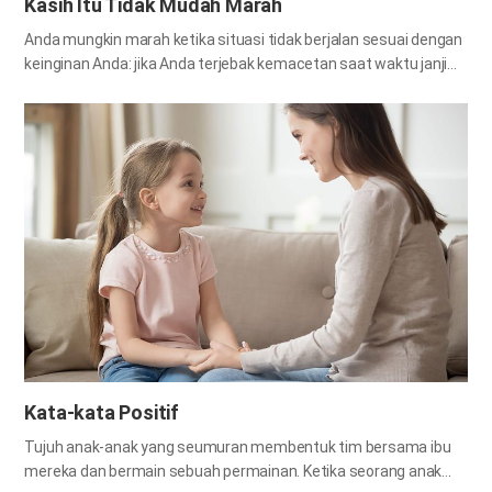
Kasih Itu Tidak Mudah Marah
ingin bahagia.…
Anda mungkin marah ketika situasi tidak berjalan sesuai dengan
keinginan Anda: jika Anda terjebak kemacetan saat waktu janji
temu sudah dekat, atau jika hujan turun saat Anda memakai
sepatu baru. Namun, kemarahan sebagian besar disebabkan
oleh hubungan antarmanusia. Saat Anda marah, pembuluh
darah Anda membengkak, wajah Anda menjadi ungu karena
marah, mata Anda terbuka lebar, pernapasan Anda menjadi lebih
cepat, dan tekanan darah Anda meningkat. Anda mungkin
dengan mudah melontarkan komentar yang menyakiti hati atau
mengabaikan orang lain yang ingin Anda serang. Antusias
dengan prasangka Anda, Anda tidak dapat memahami
situasinya dan bahkan kemampuan Anda untuk memecahkan
masalah menjadi menurun. Kemarahan tidak hanya berbahaya
bagi kesehatan Anda secara fisik dan mental, tetapi juga
memicu pertengkaran dengan mengganggu orang lain. Jika…
Kata-kata Positif
Tujuh anak-anak yang seumuran membentuk tim bersama ibu
mereka dan bermain sebuah permainan. Ketika seorang anak