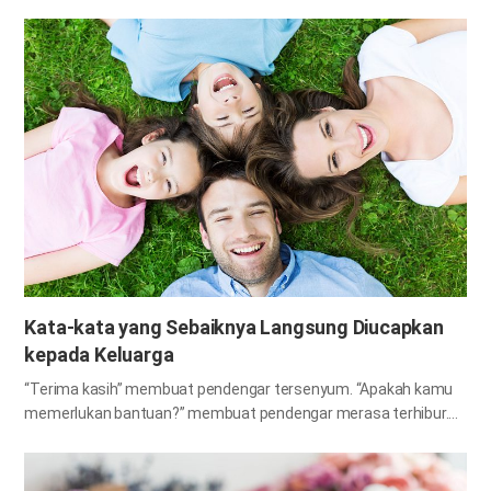
ditutup matanya dan melemparkan bola, ibunya berdiri pada titik
tertentu dan menangkap bola-bola ke dalam sebuah keranjang
besar. Dengan waktu dan kondisi yang sama, lima tim telah
memiliki lebih dari dua belas bola dalam keranjang mereka
sedangkan dua tim lainnya hanya mendapatkan tujuh bola. Hal ini
adalah sebuah percobaan yang dilakukan pada stasiun
penyiaran. Setelah permainan, mereka menonton video ibu dan
anak-anak mereka saling menukarkan bola-bola. Perbedaan
antara tim yang mendapatkan bola yang sedikit dalam keranjang
dan mereka yang mendapatkan bola lebih banyak adalah kata-
kata yang diucapkan oleh ibu mereka. Ketika para ibu dari tim
yang mendapatkan lebih sedikit bola mengatakan hal yang
negatif…
Kata-kata yang Sebaiknya Langsung Diucapkan
kepada Keluarga
“Terima kasih” membuat pendengar tersenyum. “Apakah kamu
memerlukan bantuan?” membuat pendengar merasa terhibur.
“Pekerjaan yang sangat baik!” meringankan beban di pundak
pendengar. “Selamat pagi” membuat pendengar memulai hari
dengan lebih bertenaga. “Apakah kamu sudah makan?”