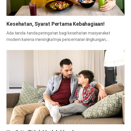
Kesehatan, Syarat Pertama Kebahagiaan!
Ada tanda-tanda peringatan bagi kesehatan masyarakat
modern karena meningkatnya pencemaran lingkungan,
kebiasaan makan yang buruk, pola makan yang tidak tepat,
kurangnya berolahraga karena transportasi yang nyaman dan
komputerisasi pekerjaan, dan sebagainya. Keterampilan medis
terus meningkat, namun munculnya penyakit yang belum pernah
terjadi sebelumnya dan virus mutan juga merupakan salah satu
faktor yang mengancam kesehatan. Sehingga masyarakat saat
ini lebih memperhatikan kesehatan. Hampir semua orang
mengonsumsi suplemen makanan dan makanan sehat,
melakukan pemeriksaan rutin, lebih memilih produk organik, dan
membeli apa pun yang diketahui baik untuk kesehatan. Banyak
buku yang memperkenalkan rahasia hidup sehat, dan informasi
yang terkait dengan kesehatan melimpah secara online.
Mengapa banyak orang tertarik pada kesehatan dan melakukan
investasi besar-besaran di bidang kesehatan? Itu karena mereka