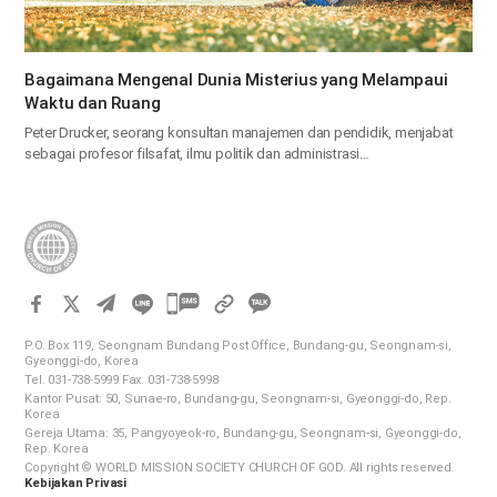
Bagaimana Mengenal Dunia Misterius yang Melampaui
Waktu dan Ruang
Peter Drucker, seorang konsultan manajemen dan pendidik, menjabat
sebagai profesor filsafat, ilmu politik dan administrasi…
카
카
P.O. Box 119, Seongnam Bundang Post Office, Bundang-gu, Seongnam-si,
오
Gyeonggi-do, Korea
Tel. 031-738-5999 Fax. 031-738-5998
톡
Kantor Pusat: 50, Sunae-ro, Bundang-gu, Seongnam-si, Gyeonggi-do, Rep.
공
Korea
Gereja Utama: 35, Pangyoyeok-ro, Bundang-gu, Seongnam-si, Gyeonggi-do,
유
Rep. Korea
하
Copyright © WORLD MISSION SOCIETY CHURCH OF GOD. All rights reserved.
Kebijakan Privasi
기