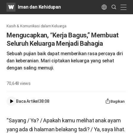
WATV
Search
Iman dan Kehidupan
Submit
naviga
Language
Kasih & Komunikasi dalam Keluarga
Mengucapkan, “Kerja Bagus,” Membuat
Seluruh Keluarga Menjadi Bahagia
​Sebuah pujian baik dapat memberikan rasa percaya diri
dan keberanian. Mari ciptakan keluarga yang sehat
dengan saling memuji.
70,648
views
Baca Artikel
38:08
Bagikan
“Sayang / Ya? / Apakah kamu melihat anak ayam
yang ada di halaman belakang tadi? / Ya, saya lihat.