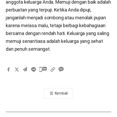
anggota keluarga Anda. Memuji dengan baik adalah
perbuatan yang terpuji. Ketika Anda dipuji,
janganlah menjadi sombong atau menolak pujian
karena merasa malu, tetapi berbagi kebahagiaan
bersama dengan rendah hati. Keluarga yang saling
memuji senantiasa adalah keluarga yang sehat
dan penuh semangat.
카
카
오
톡
Kembali
공
유
하
기