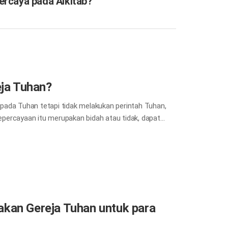
ercaya pada Alkitab?
ja Tuhan?
pada Tuhan tetapi tidak melakukan perintah Tuhan,
kepercayaan itu merupakan bidah atau tidak, dapat
intah Yesus Kristus atau tidak. Pada masa Gereja
t itu, paganisme memasuki gereja dan menetap seakan-
 bertentangan dengan Alkitab telah mengambil bentuk
 kata lain, Alkitab menunjukkan bahwa gereja-gereja
 sementara mengaku percaya kepada Tuhan merupakan
aati perintah-perintah Tuhan dan memiliki…
akan Gereja Tuhan untuk para