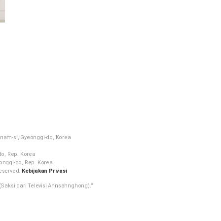
hidup yang kekal dan kebahagiaan melalui kasih dan karunia da
kehidupan manusia dan mendapatkan keyakinan akan keselamat
benar, Anda dapat menjalani kehidupan yang baik dalam keluar
keluarga Anda akan berbahagia dan Anda akan mengubah dunia
nam-si, Gyeonggi-do, Korea
do, Rep. Korea
onggi-do, Rep. Korea
eserved.
Kebijakan Privasi
Saksi dari Televisi Ahnsahnghong).”