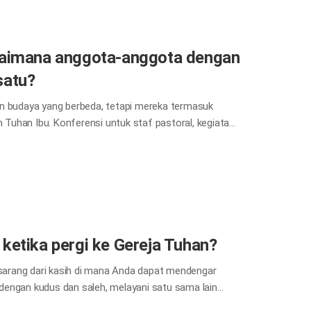
dari usaha yang dilakukan. Jika semua orang memiliki
agaimana anggota-anggota dengan
satu?
an budaya yang berbeda, tetapi mereka termasuk
Tuhan Ibu. Konferensi untuk staf pastoral, kegiatan
masyarakat, berbagai acara termasuk seminar Alkitab
dasar persatuan anggota keluarga sorgawi. Gereja
ekal untuk umat manusia.
 ketika pergi ke Gereja Tuhan?
h sarang dari kasih di mana Anda dapat mendengar
dengan kudus dan saleh, melayani satu sama lain
anan sukarela. Di Gereja Tuhan, Anda dapat menerima