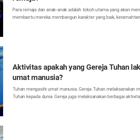
Para remaja dan anak-anak adalah tokoh utama yang akan men
membantu mereka membangun karakter yang baik, keramahtama
kesopanan, berbakti, dan kebajikan sehingga mereka dapat men
pendidikan Alkitab selama kamp siswa pada musim panas dan m
oleh pembicara terkemuka, konser orkestra bagi para remaja, b
publikasi berupa majalah bulanan Soul. Program ini menjadi te
tua, dan guru yang telah berpartisipasi bersama-sama.
Aktivitas apakah yang Gereja Tuhan l
umat manusia?
Tuhan mengasihi umat manusia. Gereja Tuhan melaksanakan mis
Tuhan kepada dunia. Gereja juga melaksanakan berbagai aktiv
umat manusia melampaui batas negara, ras, budaya seperti be
pendidikan, pelestarian lingkungan, dan keharmonisan umat man
banjir terjadi, Gereja melaksanakan bantuan kemanusiaan dan 
tetangga. Gereja Tuhan telah mengadakan kerjasama dengan org
menerapkan Tujuan Pembangunan Berkelanjutan untuk kedamai