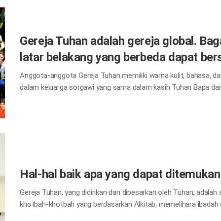
kampanye untuk mengakhiri diskriminasi juga merupakan bagian 
hati Ibu, diskriminasi akan lenyap dan dunia akan damai.
Gereja Tuhan adalah gereja global. B
latar belakang yang berbeda dapat ber
Anggota-anggota Gereja Tuhan memiliki warna kulit, bahasa, d
dalam keluarga sorgawi yang sama dalam kasih Tuhan Bapa dan 
untuk penguatan Injil, kerjasama internasional, dan pelayanan 
global, dan kampanye seperti “Maaf dan Terima Kasih” menjadi 
Tuhan bersatu di bawah tujuan memberikan kebahagiaan yang k
Hal-hal baik apa yang dapat ditemukan
Gereja Tuhan, yang didirikan dan dibesarkan oleh Tuhan, adala
khotbah-khotbah yang berdasarkan Alkitab, memelihara ibadah 
dengan kerendahan hati dan kepedulian, serta melakukan pelay