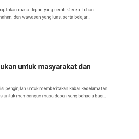
ciptakan masa depan yang cerah. Gereja Tuhan
han, dan wawasan yang luas, serta belajar
capai impian mereka. Berbagai aktivitas umum seperti
usim dingin, bimbingan khusus mengenai karakter
easiswa, darmawisata, pelayanan sukarela, dan
mpat komunikasi dan harmoni bagi para remaja, orang
akukan untuk masyarakat dan
i penginjilan untuk memberitakan kabar keselamatan
itas untuk membangun masa depan yang bahagia bagi
ragam bantuan, perwujudan kesetaraan, promosi
usia. Ketika bencana seperti gempa bumi, topan, dan
usaha pemulihan serta mempraktikkan kasih antara
anisasi internasional dan pemerintah untuk
an dan kebahagiaan umat manusia.