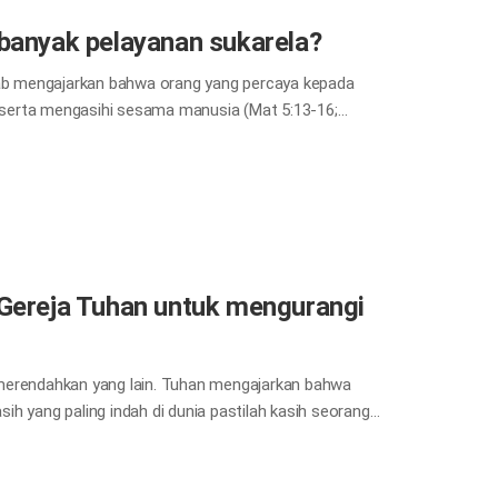
anyak pelayanan sukarela?
itab mengajarkan bahwa orang yang percaya kepada
serta mengasihi sesama manusia (Mat 5:13-16;
a, termasuk pembersihan lingkungan dan donasi untuk
h karena semua orang adalah anggota keluarga global.
dalah pelajaran yang baik mengenai kasih sesama.
erbuatlah demikian.” Dalam ketaatan pada ajaran
h dunia.
n Gereja Tuhan untuk mengurangi
an merendahkan yang lain. Tuhan mengajarkan bahwa
h yang paling indah di dunia pastilah kasih seorang
tanpa diskriminasi terhadap bangsa, ras, etnik, jenis
anusia sebagai keluarga. Pertukaran budaya melalui
al, dan tim pengalaman budaya luar negeri, serta