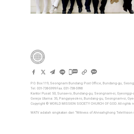
카
카
P.O. Box 119, Seongnam Bundang Post Office, Bundang-gu, Seong
오
Tel. 031-738-5999 Fax. 031-738-5998
톡
Kantor Pusat: 50, Sunae-ro, Bundang-gu, Seongnam-si, Gyeonggi-
Gereja Utama: 35, Pangyoyeok-ro, Bundang-gu, Seongnam-si, Gye
공
Copyright © WORLD MISSION SOCIETY CHURCH OF GOD. All rights r
유
WATV adalah singkatan dari “Witness of Ahnsahghong TeleVision (
하
기