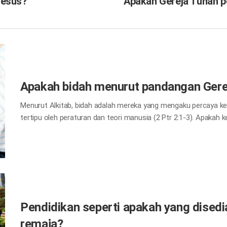
Yesus?
Apakah Gereja Tuhan p
Apakah bidah menurut pandangan Gere
Menurut Alkitab, bidah adalah mereka yang mengaku percaya ke
tertipu oleh peraturan dan teori manusia (2 Ptr 2:1-3). Apakah 
ditentukan dengan apakah bahwa kepercayaan itu mengikuti per
awal juga, ada peringatan terhadap bidah (Tit 3:10). Sejak saa
akan hal itu adalah ajaran Kristen asli. Teori serta kredo yang
sebagai doktrin Kristen dan dipelihara sampai sekarang. Dengan
sekarang ini yang tidak memelihara perintah-perintah Tuhan
bidah. Gereja Tuhan adalah satu-satunya gereja benar yang men
Pendidikan seperti apakah yang disedi
remaja?