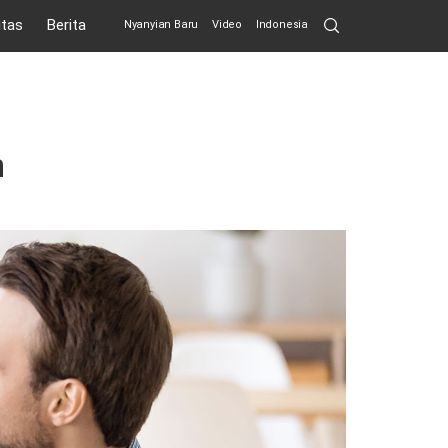
Search
itas
Berita
Nyanyian Baru
Video
Indonesia
Submit
n