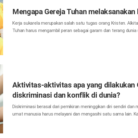
Mengapa Gereja Tuhan melaksanakan b
Kerja sukarela merupakan salah satu tugas orang Kristen. Alk
Tuhan harus mengambil peran sebagai garam dan terang dunia 
22:39). Gereja Tuhan melaksanakan berbagai pelayanan sukarel
tetangga yang kurang mampu di seluruh dunia. Alasannya adala
Perumpamaan tentang Orang Samaria yang Baik dalam Alkitab a
Setelah menceritakan perumpamaan tersebut, Yesus berkata, “P
Tuhan, Gereja Tuhan melaksanakan pelayanan sukarela di seluru
Aktivitas-aktivitas apa yang dilakuka
diskriminasi dan konflik di dunia?
Diskriminasi berasal dari pemikiran meninggikan diri sendiri d
umat manusia harus melayani dan mengasihi satu sama lain. Kasi
ibu. Gereja Tuhan membantu dunia berkomunikasi dan berharmoni 
kelamin, dan budaya dengan kasih Ibu yang menganggap umat m
acara untuk keluarga multikultural atau untuk siswa internasion