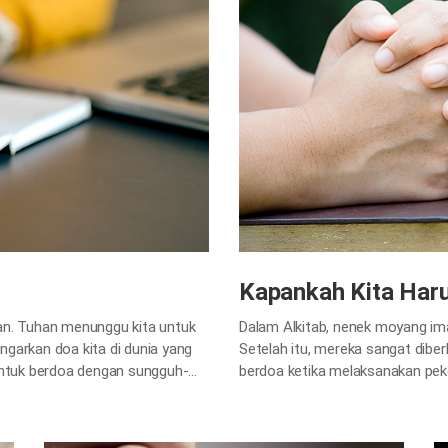
Kapankah Kita Har
an. Tuhan menunggu kita untuk
Dalam Alkitab, nenek moyang im
garkan doa kita di dunia yang
Setelah itu, mereka sangat diber
s untuk berdoa dengan sungguh-
berdoa ketika melaksanakan peker
n? Melalui Alkitab, mari kita
diperlukan bagi orang Kristen; 
Tuhan dan kita. Melalui doa ki