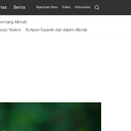
Search
itas
Berita
Nyanyian Baru
Video
Indonesia
Submit
entang Alkitab
sial / Kolom
Kutipan Sejarah dari dalam Alkitab