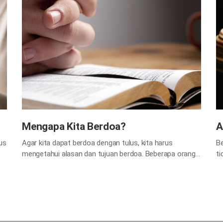
Mengapa Kita Berdoa?
A
us
Agar kita dapat berdoa dengan tulus, kita harus
Be
mengetahui alasan dan tujuan berdoa. Beberapa orang
ti
mungkin berdoa tanpa tujuan, jadi mari kita lihat
ke
mengapa kita harus berdoa. 1) Kita harus mengucap
ki
syukur kepada Tuhan melalui doa Kita sering mengalami
me
dan merasakan kasih dan karunia Tuhan dalam
ta
kehidupan sehari-hari kita. Kita dapat bersyukur kepada
ta
Tuhan atas…
k