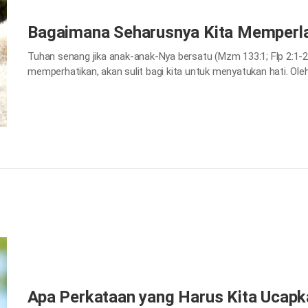
Bagaimana Seharusnya Kita Memperl
Tuhan senang jika anak-anak-Nya bersatu (Mzm 133:1; Flp 2:1-2).
memperhatikan, akan sulit bagi kita untuk menyatukan hati. Oleh
sopan dan penuh perhatian, agar kita bisa bersatu dan berkenan
memperlakukan satu sama lain….
Apa Perkataan yang Harus Kita Ucapk