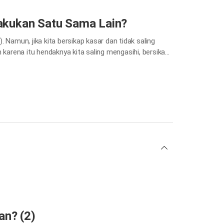
akukan Satu Sama Lain?
 Namun, jika kita bersikap kasar dan tidak saling
 karena itu hendaknya kita saling mengasihi, bersikap
 kepada Tuhan. Mari kita lihat bagaimana kita harus
an? (2)