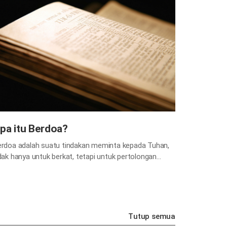
pa itu Berdoa?
rdoa adalah suatu tindakan meminta kepada Tuhan,
dak hanya untuk berkat, tetapi untuk pertolongan
tika menghadapi berbagai kesulitan yang tidak dapat
ta atasi sendirian. Cukup sulit bagi manusia, yang
miliki keterbatasan dalam kemampuan, untuk hidup
npa pertolongan dari orang lain. Kita tidak dapat hidup
npa bantuan Tuhan, oleh karena itu kita harus berdoa
Tutup semua
epada Tuhan…