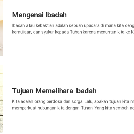
Mengenai Ibadah
Ibadah atau kebaktian adalah sebuah upacara di mana kita deng
kemuliaan, dan syukur kepada Tuhan karena menuntun kita ke K
mengampuni dosa-dosa kita dan memberikan hidup yang kekal. P
Tuhan? Hari-hari di mana kita seharusnya beribadah kepada…
Tujuan Memelihara Ibadah
Kita adalah orang berdosa dari sorga. Lalu, apakah tujuan kit
memperkuat hubungan kita dengan Tuhan. Yang kita sembah ad
memberikan napas hidup kepada manusia, menyelamatkan kita y
Kerajaan Sorga melalui firman kebenaran-Nya. Pelayanan ibad