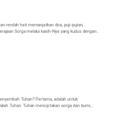
an rendah hati memanjatkan doa, puji-pujian,
erajaan Sorga melalui kasih-Nya yang kudus dengan
ada hari apa saja kita seharusnya beribadah kepada
a menyembah Tuhan? Pertama, adalah untuk
alah Tuhan. Tuhan menciptakan sorga dan bumi,
ang adalah orang berdosa, bahkan menjanjikan kita
ah memperkuat hubungan kita dengan…