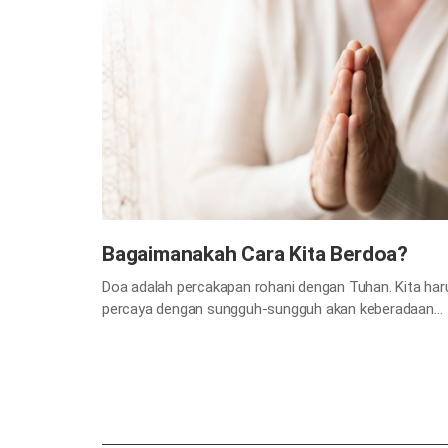
Bagaimanakah Cara Kita Berdoa?
Doa adalah percakapan rohani dengan Tuhan. Kita har
percaya dengan sungguh-sungguh akan keberadaan
Tuhan dan berdoa dengan sepenuh hati dan pikiran
sambil percaya bahwa Ia akan memberikan apa yang
telah kita minta. Marilah kita mempelajari bagaimana
kita seharusnya berdoa. 1) Carilah dahulu Kerajaan
Tuhan dan kebenarannya Jika kita meminta sesuatu
dengan keinginan egois atau melawan…