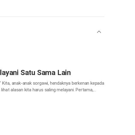
layani Satu Sama Lain
” Kita, anak-anak sorgawi, hendaknya berkenan kepada
lihat alasan kita harus saling melayani. Pertama,
 “… Barangsiapa ingin menjadi besar di antara kamu,