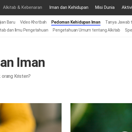
Alkitab & Kebenaran
Iman dan Kehidupan
Misi Dunia
Aktiv
ian Baru
Video Khotbah
Pedoman Kehidupan Iman
Tanya Jawab t
itab dan Ilmu Pengetahuan
Pengetahuan Umum tentang Alkitab
Spe
an Iman
k orang Kristen?