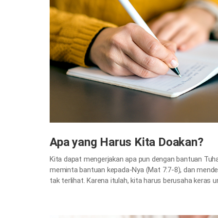
Apa yang Harus Kita Doakan?
Kita dapat mengerjakan apa pun dengan bantuan Tuh
meminta bantuan kepada-Nya (Mat 7:7-8), dan menden
tak terlihat. Karena itulah, kita harus berusaha kera
sungguh (1 Tes 5:17). Hal-hal apa yang harus kita doaka
pelajari satu per satu. Mencari Kerajaan…