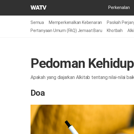
Gereja
Perkenalan
Tuhan
Asosiasi
Semua
Memperkenalkan Kebenaran
Paskah Perjanj
Misi
Pertanyaan Umum (FAQ) Jemaat Baru
Khotbah
Alk
Dunia
Pedoman Kehidup
Apakah yang diajarkan Alkitab tentang nilai-nilai bai
Doa