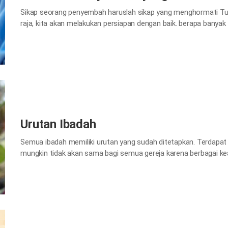
Sikap seorang penyembah haruslah sikap yang menghormati Tuh
raja, kita akan melakukan persiapan dengan baik. berapa banyak
untuk mempersiapkan diri bertemu dengan Tuhan, Sang Pencipt
pentingnya ibadah, mengutamakan ibadah di atas segala sesua
Urutan Ibadah
Semua ibadah memiliki urutan yang sudah ditetapkan. Terdapat s
mungkin tidak akan sama bagi semua gereja karena berbagai kead
Berdoa dalam Hati Menutup mata Anda dan berdoa kepada Tuhan
2) Memberikan Kemuliaan kepada Tuhan Melalui…