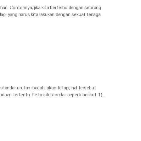
an. Contohnya, jika kita bertemu dengan seorang
 lagi yang harus kita lakukan dengan sekuat tenaga
a alam semesta? Kita harus menyadari berkat dan
tu dan…
tandar urutan ibadah, akan tetapi, hal tersebut
aan tertentu. Petunjuk standar seperti berikut: 1)
 dalam hati dengan pikiran yang saleh (Mzm 143:5).