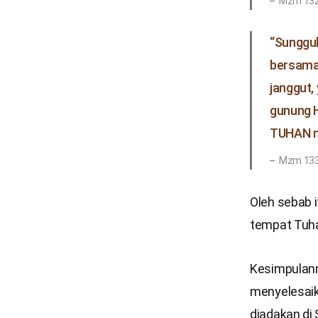
Mzm 132
“Sungguh
bersama 
janggut,
gunung H
TUHAN m
Mzm 133
Oleh sebab i
tempat Tuha
Kesimpulann
menyelesaik
diadakan di 