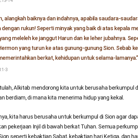
:13-14
, alangkah baiknya dan indahnya, apabila saudara-sauda
dengan rukun! Seperti minyak yang baik di atas kepala me
 yang meleleh ke janggut Harun dan ke leher jubahnya. Se
ermon yang turun ke atas gunung-gunung Sion. Sebab ke
emerintahkan berkat, kehidupan untuk selama-lamanya.
:1-3
tulah, Alkitab mendorong kita untuk berusaha berkumpul d
n berdiam, di mana kita menerima hidup yang kekal.
ya, kita harus berusaha untuk berkumpul di Sion agar dap
an pekerjaan Injil di bawah berkat Tuhan. Semua perkump
Sion seperti kebaktian Sabat, kebaktian hari Ketiga, dan har