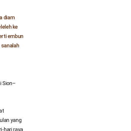
ra diam
leleh ke
perti embun
 sanalah
”
i Sion–
at
ulan yang
i-hari raya