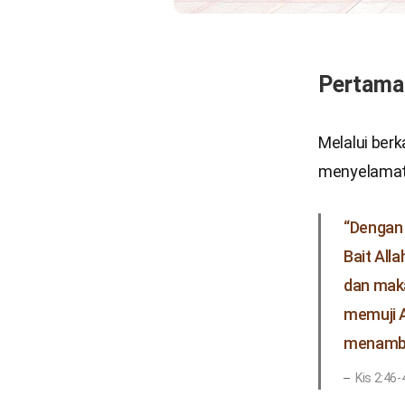
Pertama,
Melalui ber
menyelamatk
“Dengan 
Bait All
dan mak
memuji A
menamba
Kis 2:46-