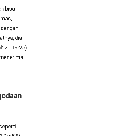
ak bisa
omas,
a dengan
atnya, dia
h 20:19-25).
k menerima
godaan
seperti