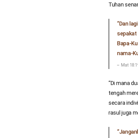
Tuhan sena
“Dan lag
sepakat 
Bapa-Ku 
nama-Ku,
Mat 18:1
“Di mana dua
tengah merek
secara indi
rasul juga 
“Janganl