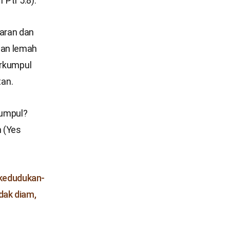
Ptr 5:8).
aran dan
man lemah
erkumpul
an.
kumpul?
n (Yes
 kedudukan-
dak diam,