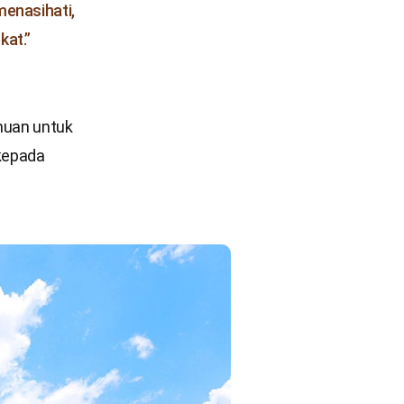
menasihati,
at.”
muan untuk
 kepada