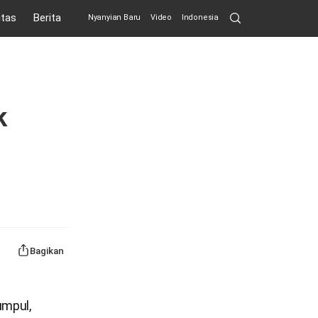
Search
itas
Berita
Nyanyian Baru
Video
Indonesia
Submit
k
Bagikan
umpul,