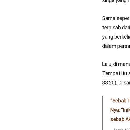
singa yang 
Sama sepert
terpisah da
yang berkeli
dalam persa
Lalu, di ma
Tempat itu a
33:20). Di 
“Sebab T
Nya: “In
sebab Ak