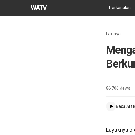
Gereja
Perkenalan
Tuhan
Asosiasi
Misi
Lainnya
Dunia
Menga
Berku
86,706
views
Baca Artik
Layaknya or