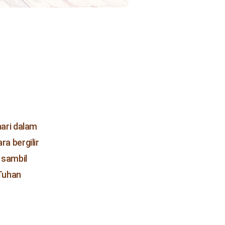
hari dalam
a bergilir
 sambil
 Tuhan