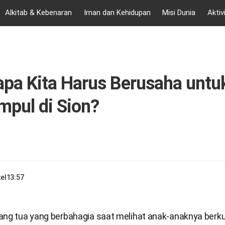
Alkitab & Kebenaran
Iman dan Kehidupan
Misi Dunia
Aktiv
pa Kita Harus Berusaha untu
mpul di Sion?
el
13:57
ang tua yang berbahagia saat melihat anak-anaknya berk