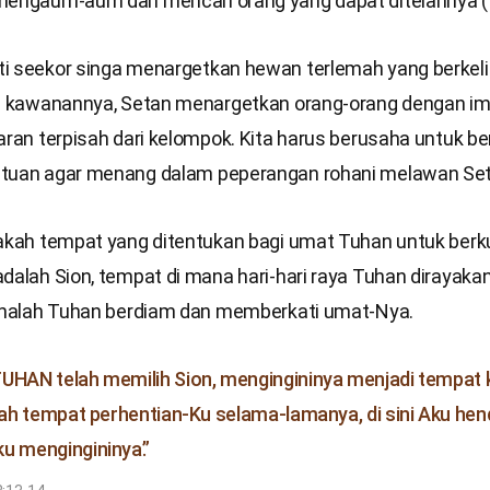
mengaum-aum dan mencari orang yang dapat ditelannya (1 
i seekor singa menargetkan hewan terlemah yang berkeli
ri kawanannya, Setan menargetkan orang-orang dengan i
aran terpisah dari kelompok. Kita harus berusaha untuk b
tuan agar menang dalam peperangan rohani melawan Set
nakah tempat yang ditentukan bagi umat Tuhan untuk ber
dalah Sion, tempat di mana hari-hari raya Tuhan dirayaka
sanalah Tuhan berdiam dan memberkati umat-Nya.
UHAN telah memilih Sion, mengingininya menjadi tempat
ilah tempat perhentian-Ku selama-lamanya, di sini Aku hen
u mengingininya.”