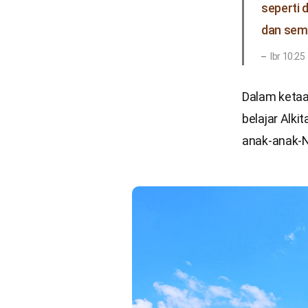
seperti 
dan sema
Ibr 10:25
Dalam ketaa
belajar Alk
anak-anak-N