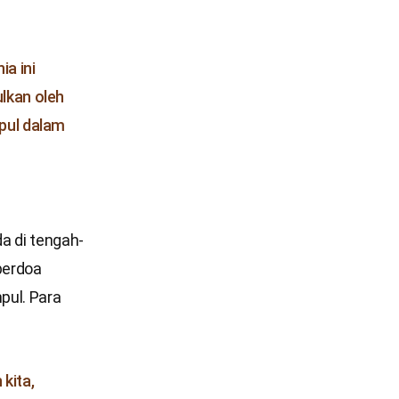
ia ini
lkan oleh
pul dalam
a di tengah-
berdoa
pul. Para
kita,