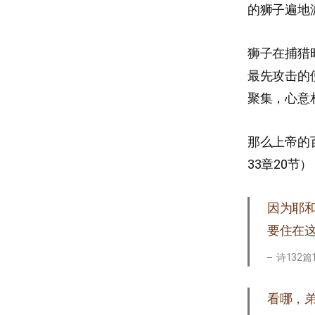
的狮子遍地
狮子在捕猎
最先攻击的
聚集，心意
那么上帝的
33章20
因为耶
要住在这
诗132篇1
看哪，