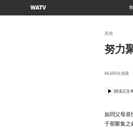
上
帝
的
教
其他
会
世
努力
界
福
音
宣
86,689
次观看
教
协
朗读正文
4
会
如同父母喜
于那聚集之