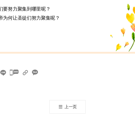
们要努力聚集到哪里呢？
帝为何让圣徒们努力聚集呢？
카
카
오
톡
공
上一页
유
하
기