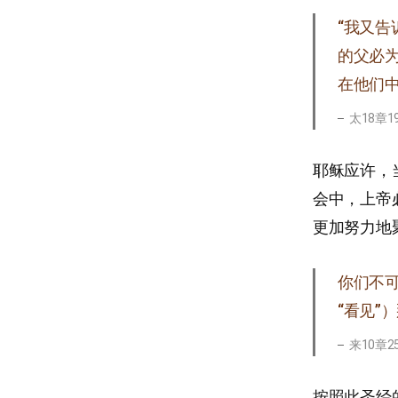
“我又
的父必
在他们中
太18章19
耶稣应许，
会中，上帝
更加努力地
你们不
“看见”
来10章2
按照此圣经