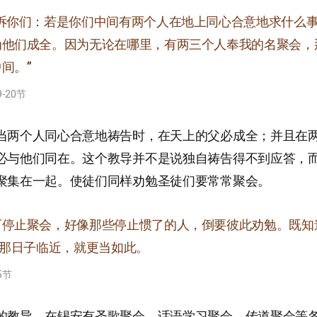
告诉你们：若是你们中间有两个人在地上同心合意地求什么
为他们成全。因为无论在哪里，有两三个人奉我的名聚会，
间。”
-20节
当两个人同心合意地祷告时，在天上的父必成全；并且在
必与他们同在。这个教导并不是说独自祷告得不到应答，
聚集在一起。使徒们同样劝勉圣徒们要常常聚会。
可停止聚会，好像那些停止惯了的人，倒要彼此劝勉。既知
）那日子临近，就更当如此。
5节
的教导，在锡安有圣歌聚会、话语学习聚会、传道聚会等