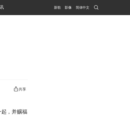
Search
讯
新歌
影像
简体中文
Submit
共享
一起，并赐福