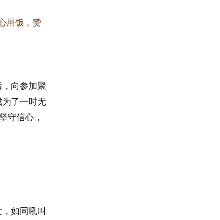
心用饭，赞
后，向参加聚
成为了一时无
并坚守信心，
亡，如同吼叫