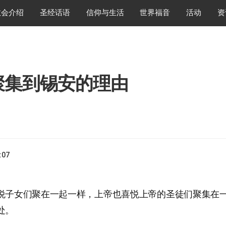
教会介绍
圣经话语
信仰与生活
世界福音
活动
资
聚集到锡安的理由
:07
悦子女们聚在一起一样，上帝也喜悦上帝的圣徒们聚集在
处。