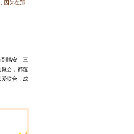
，因为在那
集到锡安。三
的聚会，都蕴
以爱联合，成