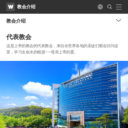
WATV
Search
教会介绍
Submit
naviga
Language
教会介绍
me
代表教会
tog
but
这是上帝的教会的代表教会，来自全世界各地的圣徒们都会访问这
里，
学习生命水的根源——母亲上帝的爱。