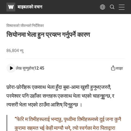
WATV
Search
बाइबलको वचन
Submit
naviga
Language
विश्वासको जीवनको निर्देशिका​
सियोनमा भेला हुन प्रयत्न गर्नुपर्ने कारण
86,804
भ्यु
लेख सुन्नुहोस्
12:45
साझा
छोरा-छोरीहरू एकसाथ भेला हुँदा बुबा-आमा खुशी हुनुभएजस्तै,
परमेश्वर पनि उहाँका सन्तहरू एकसाथ भेला भएको चाहनुहुन्छ, र
त्यसरी भेला भएको ठाउँमा आशिष् दिनुहुन्छ ।
“फेरि म तिमीहरूलाई भन्दछु, पृथ्वीमा तिमीहरूमध्ये दुई जना कुनै
कुरामा सहमत भई केही माग्यौ भने, त्यो स्वर्गका मेरा पिताद्वारा