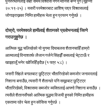
पुनरुत्थानलाई केही समय विश्वास नगर्ने मानिस बन्न पुगे (यूहन्ना
२०ː१९-२५) । यसरी परमेश्वरबाट आशिष् पाएर विश्वासलाई
जोगाइराख्नका निम्ति हामीहरू भेला हुन प्रयत्न गर्नुपर्छ ।
दोस्रो, परमेश्वरले हामीलाई शैतानको प्रलोभनलाई जित्ने
गराउनुहुनेछ ।
आत्मिक युद्ध चलिरहेको यो युगमा दियाबलस शैतानचाहिँ हाम्रो
आत्मालाई विनाशतर्फ लैजान गर्जने सिंहझैँ कसलाई भेट्टाऊँ र
खाइहालूँ भनेर खोजिहिँड्दैछ (१ पत्र ५:८) ।
जसरी सिंहले बगालबाट छुट्टिएर भौंतारिरहेको कमजोर जनावरलाई
निशाना बनाउँछ, त्यसरी नै शैतानले पनि समूहबाट छुट्टिएर
भौंतारिरहेको, विश्वासमा कमजोर व्यक्तिलाई आफ्नो निशाना बनाउँछ ।
त्यसैले शैतानसँगको आत्मिक युद्धमा विजयी हुनको निम्ति हामीहरू
एकतामा रहेर भेला हुन कोसिस गर्नुपर्छ ।