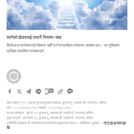
स्वर्गको ढोकालाई उघार्ने निस्तार-चाड
हिजोआज परमेश्वरलाई विश्वास गर्छौं भन्ने मण्डलीहरू संसारमा असंख्य छन् । तर मुक्तिको
प्रतिज्ञा समाविष्ट परमेश्वरको…
카
카
पोस्ट बक्स नं ११९, सङनाम बुन्दाङ हुलाक कार्यालय, बुन्दाङ-गु, सङनाम-सी, ग्यङगी-दो, कोरिया
오
फोन : +८२-३१-७३८-५९९९ फ्याक्स : +८२-३१-७३८-५९९८
톡
प्रधान कार्यालय : सुने-रो ५०, बुन्दाङ-गु, सङनाम-सी, ग्यङगी-दो, गणतन्त्र कोरिया
मुख्य मण्डली : फान्ग्यो-रो ३५, बुन्दाङ-गु, सङनाम-सी, ग्यङगी-दो, गणतन्त्र कोरिया
공
प्रतिलिपि अधिकार © परमेश्वरको मण्डली विश्व सुसमाचार समाज । सर्वाधिकार सुरक्षित ।
개인정보처리방
유
침