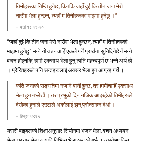
तिमीहरूका निम्ति हुनेछ, किनकि जहाँ दुई कि तीन जना मेरो
नाउँमा भेला हुन्छन्, त्यहाँ म तिनीहरूका माझमा हुनेछु ।”
मत्ती १८ː१९-२०
“जहाँ दुई कि तीन जना मेरो नाउँमा भेला हुन्छन्, त्यहाँ म तिनीहरूको
माझमा हुनेछु” भन्ने यो वचनचाहिँ एकलै गर्ने प्रार्थना सुनिदिनेछैनँ भन्ने
वचन होइनकि, हामी एकसाथ भेला हुनु त्यति महत्त्वपूर्ण छ भन्ने अर्थ हो
। प्रेरितहरूले पनि सन्तहरूलाई अक्सर भेला हुन आग्रह गर्थे ।
कति जनाको सङ्गतिमा नजाने बानी हुन्छ, तर हामीचाहिँ एकसाथ
भेला हुन नछोडौं । तर प्रभुको दिन नजिक आइरहेको तिमीहरूले
देखेका हुनाले एउटाले अर्कोलाई झन् प्रोत्साहन देओ ।
हिब्रू १०ː२५
यसरी बाइबलको शिक्षाअनुसार सियोनमा भजन भेला, वचन अध्ययन
भेला, प्रचार भेला इत्यादि विभिन्न भेलाहरू हुने गर्छ । त्यसोभए किन