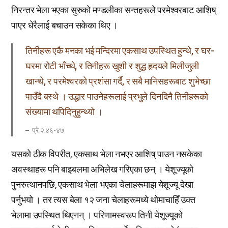
निरन्तर भेला भएका सुरुको मण्डलीका सन्तहरूले परमेश्वरबाट आशिष्
पाएर धेरैलाई बचाउन सकेका थिए ।
तिनीहरू एकै मनका भई मन्दिरमा एकसाथ उपस्थित हुन्थे, र घर-
घरमा रोटी भाँच्थे, र तिनीहरू खुशी र शुद्ध हृदयले मिलीजुली
खान्थे, र परमेश्वरको प्रशंसा गर्दै, र सबै मानिसहरूबाट शुभेच्छा
पाउँदै बस्थे । उद्धार पाउनेहरूलाई प्रभुले दिनदिनै तिनीहरूको
संख्यामा थपिदिनुहुन्थ्यो ।
प्रे २ː४६-४७
यसको ठीक विपरीत, एकसाथ भेला नभएर आशिष् पाउन नसकेका
अवस्थाहरू पनि बाइबलमा अभिलेख गरिएका छन् । येशूज्यूको
पुनरुत्थानपछि, एकसाथ भेला भएका चेलाहरूमाझ येशूज्यू देखा
पर्नुभयो । तर त्यस बेला १२ जना चेलाहरूमध्ये थोमाचाहिँ उक्त
भेलामा उपस्थित थिएनन् । परिणामस्वरूप तिनी येशूज्यूको