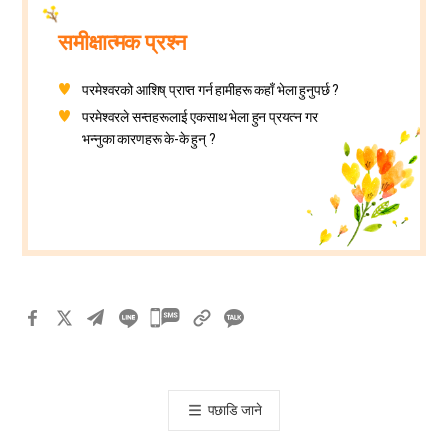
समीक्षात्मक प्रश्न
परमेश्वरको आशिष् प्राप्त गर्न हामीहरू कहाँ भेला हुनुपर्छ ?
परमेश्वरले सन्तहरूलाई एकसाथ भेला हुन प्रयत्न गर
भन्नुका कारणहरू के-के हुन् ?
카
카
오
톡
पछाडि जाने
공
유