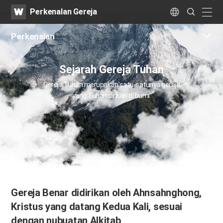
WATV
Search
Perkenalan Gereja
Submit
naviga
Language
Perkenalan
me
tog
Sejarah Gereja Tuhan
but
Gereja Tuhan merupakan satu-satunya gereja
yang Tuhan dirikan di bumi.
Gereja Benar didirikan
oleh Ahnsahnghong,
Kristus yang datang Kedua Kali,
sesuai
dengan nubuatan Alkitab