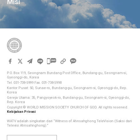
Misi
카
카
P.O. Box 119, Seongnam Bundang Post Office, Bundang-gu, Seongnam-si,
오
Gyeonggi-do, Korea
Tel. 031-738-5999 Fax. 031-738-5998
톡
Kantor Pusat: 50, Sunae-ro, Bundang-gu, Seongnam-si, Gyeonggi-do, Rep.
공
Korea
Gereja Utama: 35, Pangyoyeok-ro, Bundang-gu, Seongnam-si, Gyeonggi-do,
유
Rep. Korea
하
Copyright © WORLD MISSION SOCIETY CHURCH OF GOD. All rights reserved.
Kebijakan Privasi
기
WATV adalah singkatan dari “Witness of Ahnsahghong TeleVision (Saksi dari
Televisi Ahnsahnghong).”