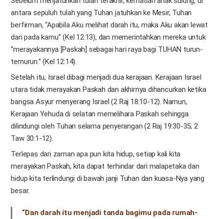
Sebelum menjatuhkan tulah terakhir, kematian anak sulung, di
antara sepuluh tulah yang Tuhan jatuhkan ke Mesir, Tuhan
berfirman, “Apabila Aku melihat darah itu, maka Aku akan lewat
dari pada kamu” (Kel 12:13), dan memerintahkan mereka untuk
“merayakannya [Paskah] sebagai hari raya bagi TUHAN turun-
temurun.” (Kel 12:14).
Setelah itu, Israel dibagi menjadi dua kerajaan. Kerajaan Israel
utara tidak merayakan Paskah dan akhirnya dihancurkan ketika
bangsa Asyur menyerang Israel (2 Raj 18:10-12). Namun,
Kerajaan Yehuda di selatan memelihara Paskah sehingga
dilindungi oleh Tuhan selama penyerangan (2 Raj 19:30-35; 2
Taw 30:1-12).
Terlepas dari zaman apa pun kita hidup, setiap kali kita
merayakan Paskah, kita dapat terhindar dari malapetaka dan
hidup kita terlindungi di bawah janji Tuhan dan kuasa-Nya yang
besar.
“Dan darah itu menjadi tanda bagimu pada rumah-