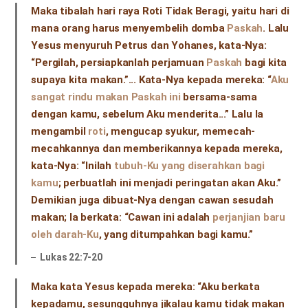
Maka tibalah hari raya Roti Tidak Beragi, yaitu hari di
mana orang harus menyembelih domba
Paskah
. Lalu
Yesus menyuruh Petrus dan Yohanes, kata-Nya:
“Pergilah, persiapkanlah perjamuan
Paskah
bagi kita
supaya kita makan.”... Kata-Nya kepada mereka: “
Aku
sangat rindu makan Paskah ini
bersama-sama
dengan kamu, sebelum Aku menderita...” Lalu Ia
mengambil
roti
, mengucap syukur, memecah-
mecahkannya dan memberikannya kepada mereka,
kata-Nya: “Inilah
tubuh-Ku yang diserahkan bagi
kamu
; perbuatlah ini menjadi peringatan akan Aku.”
Demikian juga dibuat-Nya dengan cawan sesudah
makan; Ia berkata: “Cawan ini adalah
perjanjian baru
oleh darah-Ku
, yang ditumpahkan bagi kamu.”
Lukas 22:7-20
Maka kata Yesus kepada mereka: “Aku berkata
kepadamu, sesungguhnya jikalau kamu tidak makan