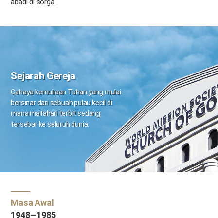
abadi di sorga.
Sejarah Gereja
Cahaya kemuliaan Tuhan yang mulai
bersinar dari sebuah pulau kecil
di
mana matahari terbit sedang
tersebar ke seluruh dunia.
Masa Awal
1948—1985