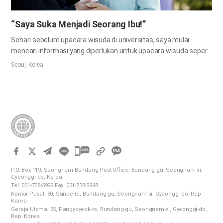
“Saya Suka Menjadi Seorang Ibu!”
Sehari sebelum upacara wisuda di universitas, saya mulai
mencari informasi yang diperlukan untuk upacara wisuda seperti
di mana upacara akan diadakan dan kapan saya harus berada di
Seoul, Korea
sana. Tepat pada waktu itu, ibu menanyakan kepada saya
mengenai topi wisuda. Topi wisuda bukanlah sesuatu yang
begitu saja dapat diperoleh asalkan saya menghadiri upacara
wisuda. “Ketika ibu wisuda, kantor departemen meminjamkan
topi wisuda,” kata ibu saya. Ketika saya mencari informasi
mengenai hal ini di situs web universitas, saya pun mengetahui
bahwa ibu saya benar. Saya pasti kebingungan jika dia tidak
memberitahukan saya informasi ini. Pada hari wisuda, saya
카
berfoto bersama teman-teman saya, sambil memakai topi
카
P.O. Box 119, Seongnam Bundang Post Office, Bundang-gu, Seongnam-si,
wisuda yang saya peroleh dari kantor departemen. Tiba-tiba, ibu
오
Gyeonggi-do, Korea
memfoto saya, lalu menghampiri saya. Saya pun melepaskan…
Tel. 031-738-5999 Fax. 031-738-5998
톡
Kantor Pusat: 50, Sunae-ro, Bundang-gu, Seongnam-si, Gyeonggi-do, Rep.
공
Korea
Gereja Utama: 35, Pangyoyeok-ro, Bundang-gu, Seongnam-si, Gyeonggi-do,
유
Rep. Korea
하