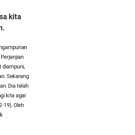
sa kita
n.
engampunan
Perjanjian
 diampuni,
n. Sekarang
an. Dia telah
i kita agar
-19). Oleh
uk