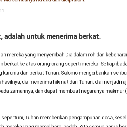
:11
 adalah untuk menerima berkat.
ri mereka yang menyembah Dia dalam roh dan kebenaran
 berkat ke atas orang-orang seperti mereka. Setiap ibad
karunia dan berkat Tuhan. Salomo mengorbankan seribu
 hasilnya, dia menerima hikmat dari Tuhan; dia menjadi ra
k pada zamannya, dan dapat membuat negaranya makmur (1
 seperti ini, Tuhan memberikan pengampunan dosa, kese
da mereka yang memelihara ibadah. Kita semua harus ber