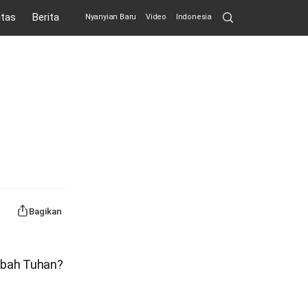
Search
itas
Berita
Nyanyian Baru
Video
Indonesia
Submit
Bagikan
embah Tuhan?