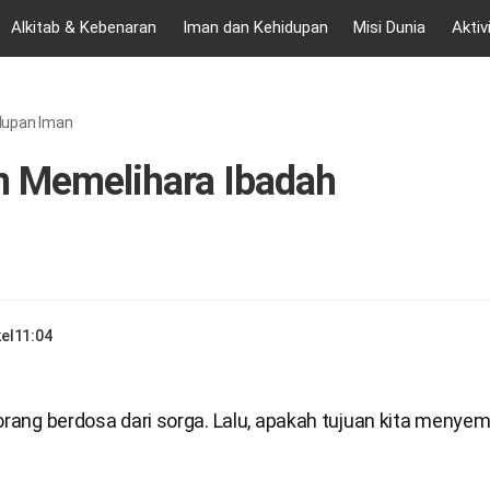
Alkitab & Kebenaran
Iman dan Kehidupan
Misi Dunia
Aktiv
dupan Iman
n Memelihara Ibadah
el
11:04
 orang berdosa dari sorga. Lalu, apakah tujuan kita meny