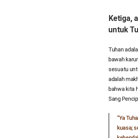
Ketiga, 
untuk T
Tuhan adalah
bawah karun
sesuatu untu
adalah makh
bahwa kita 
Sang Pencip
“Ya Tuha
kuasa; s
kehendak