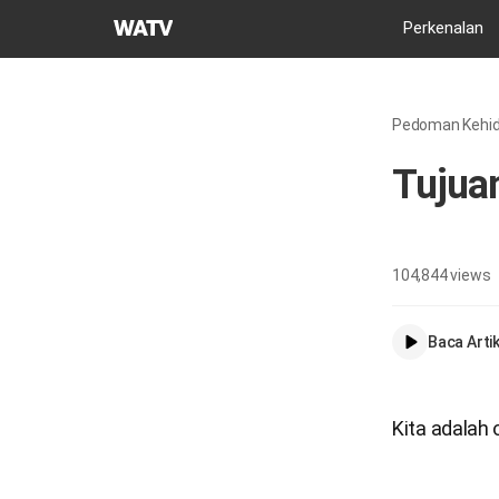
Gereja
Perkenalan
Tuhan
Asosiasi
Misi
Pedoman Kehi
Dunia
Tujua
104,844
views
Baca Artik
Kita adalah