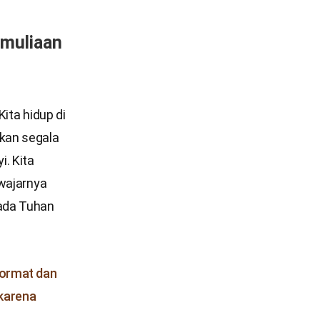
emuliaan
ita hidup di
kan segala
. Kita
ewajarnya
pada Tuhan
hormat dan
 karena