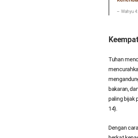
Wahyu 4
Keempat,
Tuhan menca
mencurahkan
mengandung 
bakaran, dan
paling bija
14).
Dengan cara
berkat kepa