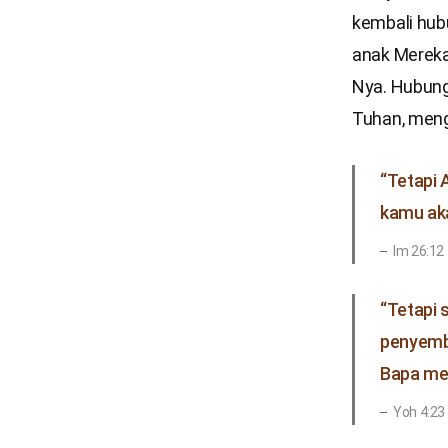
kembali hub
anak Mereka
Nya. Hubung
Tuhan, mengh
“Tetapi 
kamu aka
Im 26:12
“Tetapi 
penyemb
Bapa me
Yoh 4:23