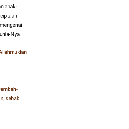
an anak-
ciptaan-
r mengenai
unia-Nya.
 Allahmu dan
nyembah-
n; sebab