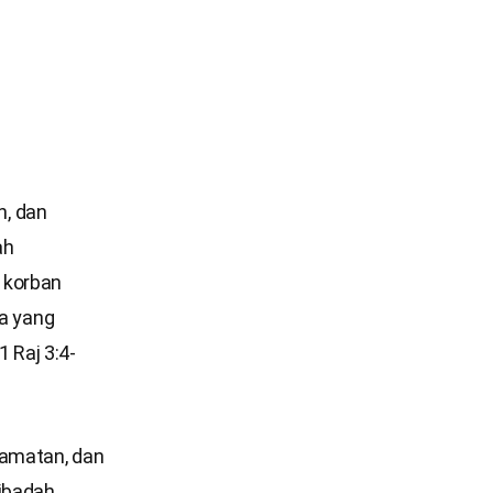
, dan
ah
 korban
ja yang
 Raj 3:4-
lamatan, dan
ibadah