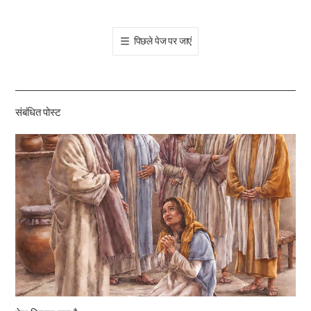
오
톡
पिछले पेज पर जाएं
공
유
하
기
संबंधित पोस्ट