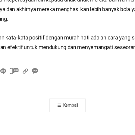
a dan akhirnya mereka menghasilkan lebih banyak bola 
ang.
 kata-kata positif dengan murah hati adalah cara yang 
an efektif untuk mendukung dan menyemangati seseora
카
카
오
톡
공
Kembali
유
하
기