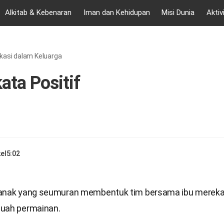
Alkitab & Kebenaran
Iman dan Kehidupan
Misi Dunia
Aktiv
kasi dalam Keluarga
ata Positif
el
5:02
-anak yang seumuran membentuk tim bersama ibu mereka
uah permainan.