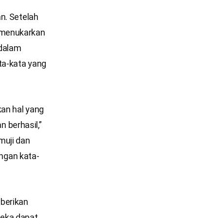
n. Setelah
 menukarkan
 dalam
ta-kata yang
kan hal yang
n berhasil,”
muji dan
ngan kata-
mberikan
eka dapat