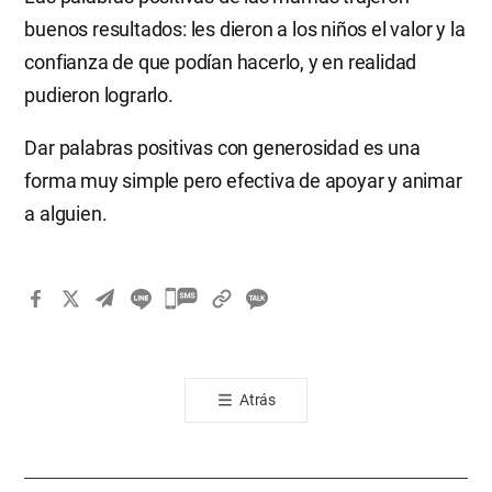
buenos resultados: les dieron a los niños el valor y la
confianza de que podían hacerlo, y en realidad
pudieron lograrlo.
Dar palabras positivas con generosidad es una
forma muy simple pero efectiva de apoyar y animar
a alguien.
카
카
오
톡
Atrás
공
유
하
기