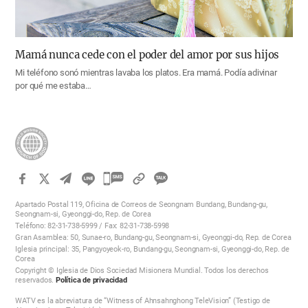
Mamá nunca cede con el poder del amor por sus hijos
Mi teléfono sonó mientras lavaba los platos. Era mamá. Podía adivinar
por qué me estaba…
카
카
Apartado Postal 119, Oficina de Correos de Seongnam Bundang, Bundang-gu,
오
Seongnam-si, Gyeonggi-do, Rep. de Corea
Teléfono: 82-31-738-5999 / Fax: 82-31-738-5998
톡
Gran Asamblea: 50, Sunae-ro, Bundang-gu, Seongnam-si, Gyeonggi-do, Rep. de Corea
공
Iglesia principal: 35, Pangyoyeok-ro, Bundang-gu, Seongnam-si, Gyeonggi-do, Rep. de
Corea
유
Copyright © Iglesia de Dios Sociedad Misionera Mundial. Todos los derechos
하
reservados.
Política de privacidad
기
WATV es la abreviatura de “Witness of Ahnsahnghong TeleVision” (Testigo de