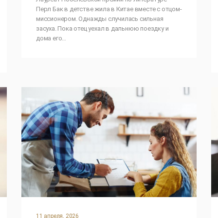
Перл Бак в детстве жила в Китае вместе с отцом-
миссионером. Однажды случилась сильная
засуха. Пока отец уехал в дальнюю поездку и
дома его…
11 апреля, 2026