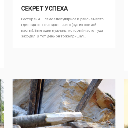
СЕКРЕТ УСПЕХА
Ресторан A — самое популярное в районе место,
где подают ттвэнджан-ччигэ (суп из соевой
пасты). Был один мужчина, который часто туда
заходил. В тот день он тоже пришёл…