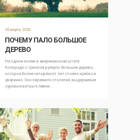
30 марта, 2026
ПОЧЕМУ ПАЛО БОЛЬШОЕ
ДЕРЕВО
На одном холме в американском штате
Колорадо с треском рухнуло большое дерево,
которое более четырёхсот лет стояло крепко и
уверенно. Оно пережило столетия, выдерживая
суровые ветры и ливни.…