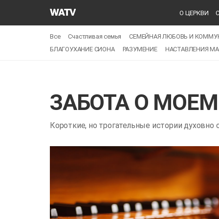
Церковь
О ЦЕРКВИ
Бога
Общество
Все
Счастливая семья
СЕМЕЙНАЯ ЛЮБОВЬ И КОММУ
Всемирной
БЛАГОУХАНИЕ СИОНА
РАЗУМЕНИЕ
НАСТАВЛЕНИЯ МА
Миссии
ЗАБОТА О МОЕ
Короткие, но трогательные истории духовно 