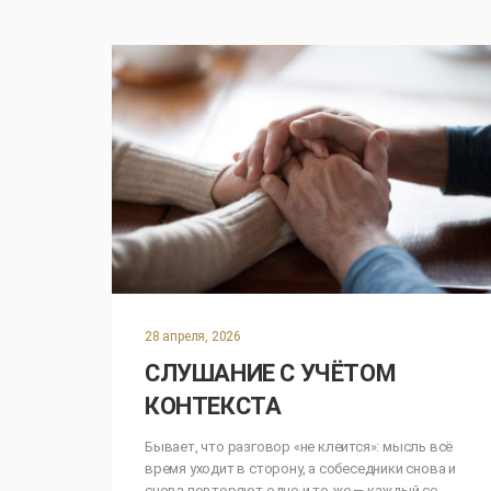
28 апреля, 2026
СЛУШАНИЕ С УЧЁТОМ
КОНТЕКСТА
Бывает, что разговор «не клеится»: мысль всё
время уходит в сторону, а собеседники снова и
снова повторяют одно и то же — каждый со