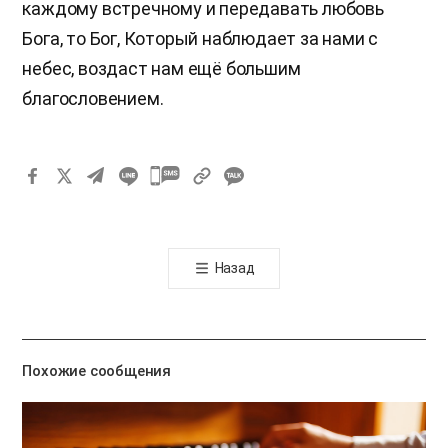
каждому встречному и передавать любовь
Бога, то Бог, Который наблюдает за нами с
небес, воздаст нам ещё большим
благословением.
카
카
오
톡
Назад
공
유
하
기
Похожие сообщения