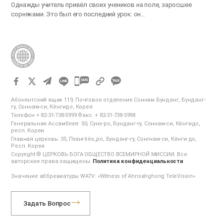
Однажды учитель привёл своих учеников на поле, заросшее
сорняками. Это был его последний урок: он…
카
카
Абонентский ящик 119, Почтовое отделение Соннам Бунданг, Бунданг-
오
гу, Соннам-си, Кёнгидо, Корея
Телефон + 82-31-738-5999 Факс. + 82-31-738-5998
톡
Генеральная Ассамблея: 50, Сунэ-ро, Бунданг-гу, Соннам-си, Кёнгидо,
공
респ. Кореи
Главная церковь: 35, Пхангёёк_ро, Бунданг-гу, Сонгнам-си, Кёнги-до,
유
Респ. Корея
하
Copyright © ЦЕРКОВЬ БОГА ОБЩЕСТВО ВСЕМИРНОЙ МИССИИ. Все
авторские права защищены.
Политика конфиденциальности
기
Значение аббревиатуры WATV: «Witness of Ahnsahghong TeleVision».
Задать Вопрос