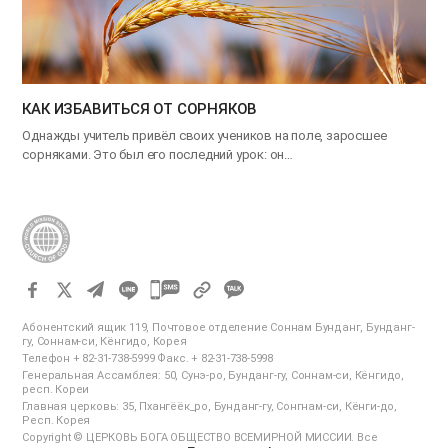
КАК ИЗБАВИТЬСЯ ОТ СОРНЯКОВ
Однажды учитель привёл своих учеников на поле, заросшее
сорняками. Это был его последний урок: он…
카
카
Абонентский ящик 119, Почтовое отделение Соннам Бунданг, Бунданг-
오
гу, Соннам-си, Кёнгидо, Корея
Телефон + 82-31-738-5999 Факс. + 82-31-738-5998
톡
Генеральная Ассамблея: 50, Сунэ-ро, Бунданг-гу, Соннам-си, Кёнгидо,
공
респ. Кореи
Главная церковь: 35, Пхангёёк_ро, Бунданг-гу, Сонгнам-си, Кёнги-до,
유
Респ. Корея
하
Copyright © ЦЕРКОВЬ БОГА ОБЩЕСТВО ВСЕМИРНОЙ МИССИИ. Все