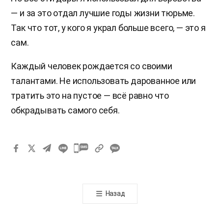
— и за это отдал лучшие годы жизни тюрьме.
Так что тот, у кого я украл больше всего, — это я
сам.
Каждый человек рождается со своими
талантами. Не использовать дарованное или
тратить это на пустое — всё равно что
обкрадывать самого себя.
카
카
오
톡
Назад
공
유
하