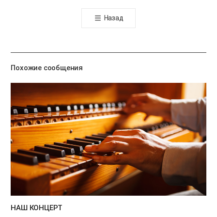
톡
Назад
공
유
하
기
Похожие сообщения
НАШ КОНЦЕРТ