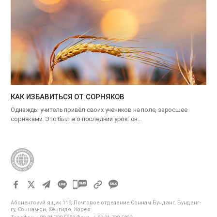
КАК ИЗБАВИТЬСЯ ОТ СОРНЯКОВ
Однажды учитель привёл своих учеников на поле, заросшее
сорняками. Это был его последний урок: он…
카
카
Абонентский ящик 119, Почтовое отделение Соннам Бунданг, Бунданг-
오
гу, Соннам-си, Кёнгидо, Корея