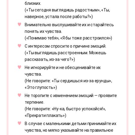
близких.
(«Ты сегодня выглядишь радостным», «Ты,
наверное, устала после работы?»)
Внимательно выслушивайте их и старайтесь
понять их чувства.
(«Понимаю тебя», «Я бы тоже расстроился»)
С интересом спросите о причине эмоций.
(«Ты выглядишь расстроенным. Можешь
рассказать, из-за чего?»)
Не игнорируйте и не обесценивайте их
чувства.
(Не говорите: «Ты сердишься из-за ерунды»,
«Это глупость»)
Не торопите с изменением эмоций — проявите
терпение.
(Не говорите: «Ну-ка, быстро успокойся!»,
«Прекрати плакать»)
В случае с маленькими детьми принимайте их
чувства, но мягко указывайте на правильное