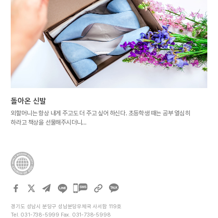
돌아온 신발
외할머니는 항상 내게 주고도 더 주고 싶어 하신다. 초등학생 때는 공부 열심히
하라고 책상을 선물해주시더니…
카카오톡
공유하기
경기도 성남시 분당구 성남분당우체국 사서함 119호
Tel. 031-738-5999 Fax. 031-738-5998