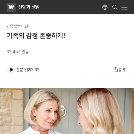
WATV
Search
신앙과 생활
Submit
Language
naviga
가족 행복 미션
가족의 감정 존중하기!
32,457
읽음
본문 읽기
2:32
공유