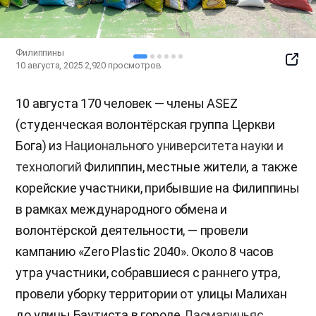
Филиппины
SNS
10 августа, 2025
2,920
просмотров
Butto
10 августа 170 человек — члены ASEZ
(студенческая волонтёрская группа Церкви
Бога) из
Национального университета науки и
технологий
Филиппин, местные жители, а также
корейские участники, прибывшие на Филиппины
в рамках международного обмена и
волонтёрской деятельности, — провели
кампанию «Zero Plastic 2040». Около 8 часов
утра участники, собравшиеся с раннего утра,
провели уборку территории от улицы Малихан
до улицы Баутиста в городе
Дасмариньяс
,