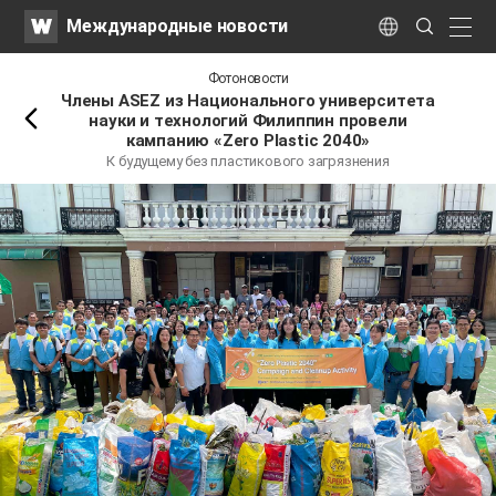
WATV
Search
Международные новости
Submit
naviga
Language
Назад
Фотоновости
Члены ASEZ из Национального университета
науки и технологий Филиппин провели
кампанию «Zero Plastic 2040»
К будущему без пластикового загрязнения