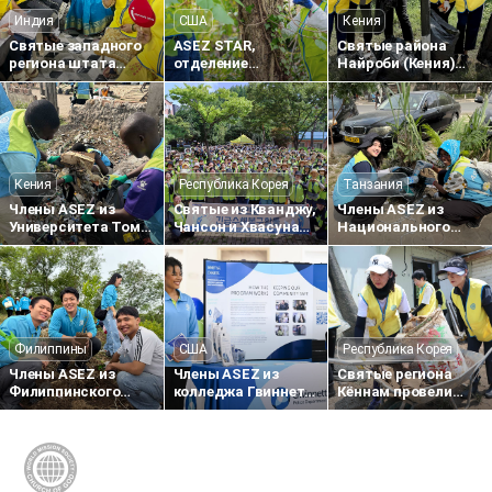
Индия
США
Кения
Святые западного
ASEZ STAR,
Святые района
региона штата
отделение
Найроби (Кения)
Махараштра
Фредериксберг
внесли вклад в
(Индия) провели
(штат Вирджиния,
создание более
1733-ю донорскую
США), провело
чистой городской
акцию «Любовь
акцию по удалению
среды, проведя
Пасхи — любовь к
инвазивных
уборку улиц
жизни»
растений
Кения
Республика Корея
Танзания
Члены ASEZ из
Святые из Кванджу,
Члены ASEZ из
Университета Том
Чансон и Хвасуна
Национального
Мбойя (Кения)
провели
транспортного
очистили
восстановительные
института
территорию вокруг
работы после
Танзании собрали
общественного
наводнения в
пластиковые
рынка Хома-Бей
районе Синандон
отходы вдоль
(Кванджу)
дороги Мабибо
Филиппины
США
Республика Корея
Члены ASEZ из
Члены ASEZ из
Святые региона
Филиппинского
колледжа Гвиннетт
Кённам провели
университета (UP)
(штат Джорджия,
экстренные работы
посадили деревья в
США) провели
по восстановлению
парке на
кампанию по
после наводнения в
территории
профилактике
уездах Санчхон и
комплекса по
преступности
Хапчхон — помощь