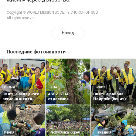
Copyright © WORLD MISSION SOCIETY CHURCH OF GOD.
All rights reserved.
Назад
Последние фотоновости
Индия
США
Кения
Святые западного
ASEZ STAR,
Святые района
региона штата
отделение
Найроби (Кения)
Махараштра
Фредериксберг
внесли вклад в
(Индия) провели
(штат Вирджиния,
создание более
1733-ю донорскую
США), провело
чистой городской
акцию «Любовь
акцию по удалению
среды, проведя
Пасхи — любовь к
инвазивных
уборку улиц
жизни»
растений
Кения
Республика Корея
Танзания