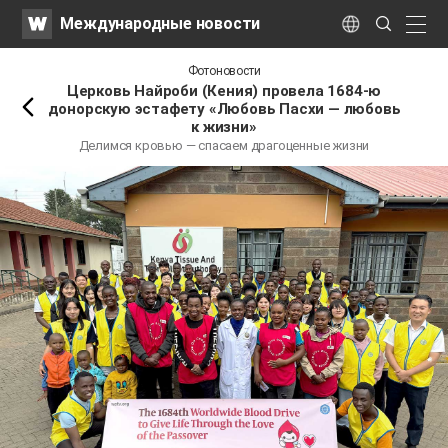
WATV
Search
Международные новости
Submit
naviga
Language
Назад
Фотоновости
Церковь Найроби (Кения) провела 1684-ю
донорскую эстафету «Любовь Пасхи — любовь
к жизни»
Делимся кровью — спасаем драгоценные жизни