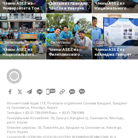
Члены ASEZ из
Святые из Кванджу,
Члены ASEZ из
Университета Том
Чансон и Хвасуна
Национального
Мбойя (Кения)
провели
транспортного
очистили
восстановительные
института
территорию вокруг
работы после
Танзании собрали
общественного
наводнения в
пластиковые
рынка Хома-Бей
районе Синандон
отходы вдоль
(Кванджу)
дороги Мабибо
Филиппины
Филиппины
США
Члены ASEZ из
Члены ASEZ из
Члены ASEZ из
Национального
Филиппинского
колледжа Гвиннетт
университета науки
университета (UP)
(штат Джорджия,
и технологий
посадили деревья в
США) провели
Филиппин провели
парке на
кампанию по
кампанию «Zero
территории
профилактике
Plastic 2040»
комплекса по
преступности
переработке
отходов Паяташ
카
카
카
카
오
Абонентский ящик 119, Почтовое отделение Соннам Бунданг, Бунданг-
오
гу, Соннам-си, Кёнгидо, Корея
톡
Телефон + 82-31-738-5999 Факс. + 82-31-738-5998
톡
공
Генеральная Ассамблея: 50, Сунэ-ро, Бунданг-гу, Соннам-си, Кёнгидо,
공
유
респ. Кореи
하
Главная церковь: 35, Пхангёёк_ро, Бунданг-гу, Сонгнам-си, Кёнги-до,
유
Респ. Корея
기
하
Copyright © ЦЕРКОВЬ БОГА ОБЩЕСТВО ВСЕМИРНОЙ МИССИИ. Все