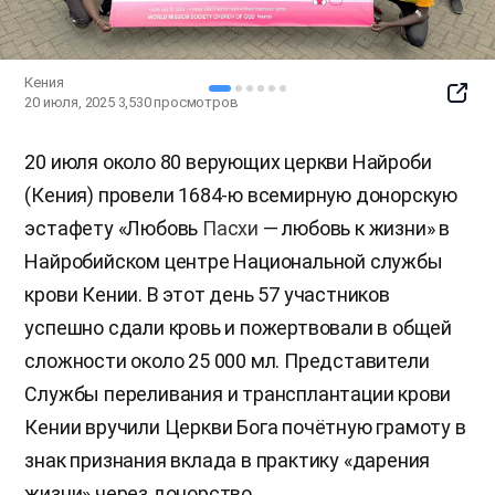
Кения
SNS
20 июля, 2025
3,530
просмотров
Butto
20 июля около 80 верующих церкви Найроби
(Кения) провели 1684-ю всемирную донорскую
эстафету «Любовь
Пасхи
— любовь к жизни» в
Найробийском центре Национальной службы
крови Кении. В этот день 57 участников
успешно сдали кровь и пожертвовали в общей
сложности около 25 000 мл. Представители
Службы переливания и трансплантации крови
Кении вручили Церкви Бога почётную грамоту в
знак признания вклада в практику «дарения
жизни» через донорство.