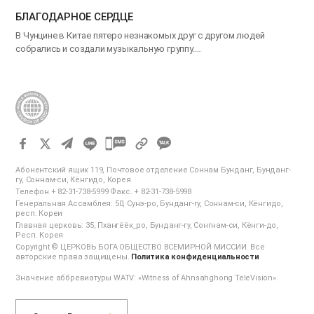
БЛАГОДАРНОЕ СЕРДЦЕ
В Чунцине в Китае пятеро незнакомых друг с другом людей
собрались и создали музыкальную группу.…
카
카
Абонентский ящик 119, Почтовое отделение Соннам Бунданг, Бунданг-
오
гу, Соннам-си, Кёнгидо, Корея
Телефон + 82-31-738-5999 Факс. + 82-31-738-5998
톡
Генеральная Ассамблея: 50, Сунэ-ро, Бунданг-гу, Соннам-си, Кёнгидо,
공
респ. Кореи
Главная церковь: 35, Пхангёёк_ро, Бунданг-гу, Сонгнам-си, Кёнги-до,
유
Респ. Корея
하
Copyright © ЦЕРКОВЬ БОГА ОБЩЕСТВО ВСЕМИРНОЙ МИССИИ. Все
авторские права защищены.
Политика конфиденциальности
기
Значение аббревиатуры WATV: «Witness of Ahnsahghong TeleVision».