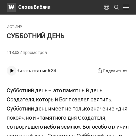
WATV
Search
Слова Библии
Submit
naviga
Language
ИСТИНУ
СУББОТНИЙ ДЕНЬ
118,032
просмотров
Читать статью
6:34
Поделиться
Субботний день – это памятный день
Создателя, который Бог повелел святить.
Субботний день имеет не только значение «дня
покоя», но и «памятного дня Создателя,
сотворившего небо и землю». Бог особо отличил
памятный день Создателя, Субботний день, и