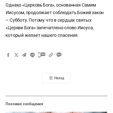
Однако «Церковь Бога», основанная Самим
Иисусом, продолжает соблюдать Божий закон
– Субботу. Потому что в сердцах святых
«Церкви Бога» запечатлено слово Иисуса,
который желает нашего спасения.
카
카
오
톡
Назад
공
유
하
기
Похожие сообщения