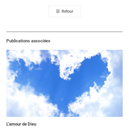
톡
Retour
공
유
하
기
Publications associées
L’amour de Dieu