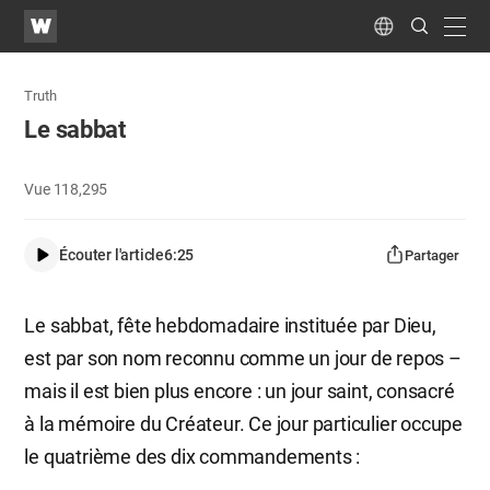
WATV
Search
Submit
navig
Language
Truth
Le sabbat
Vue
118,295
Écouter l'article
6:25
Partager
Le sabbat, fête hebdomadaire instituée par Dieu,
est par son nom reconnu comme un jour de repos –
mais il est bien plus encore : un jour saint, consacré
à la mémoire du Créateur. Ce jour particulier occupe
le quatrième des dix commandements :