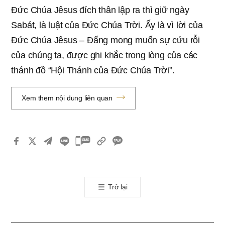
Đức Chúa Jêsus đích thân lập ra thì giữ ngày
Sabát, là luật của Đức Chúa Trời. Ấy là vì lời của
Đức Chúa Jêsus – Đấng mong muốn sự cứu rỗi
của chúng ta, được ghi khắc trong lòng của các
thánh đồ “Hội Thánh của Đức Chúa Trời”.
Xem them nội dung liên quan
카
카
오
톡
Trở lại
공
유
하