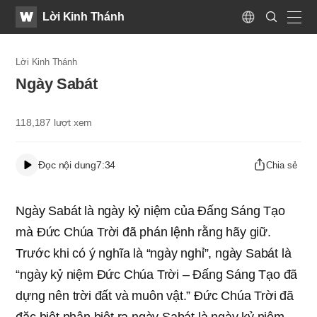
WATV
Search
Lời Kinh Thánh
Submit
Language
naviga
Lời Kinh Thánh
Ngày Sabát
118,187
lượt xem
Đọc nội dung
7:34
Chia sẻ
Ngày Sabát là ngày kỷ niệm của Đấng Sáng Tạo
mà Đức Chúa Trời đã phán lệnh rằng hãy giữ.
Trước khi có ý nghĩa là “ngày nghỉ”, ngày Sabát là
“ngày kỷ niệm Đức Chúa Trời – Đấng Sáng Tạo đã
dựng nên trời đất và muôn vật.” Ðức Chúa Trời đã