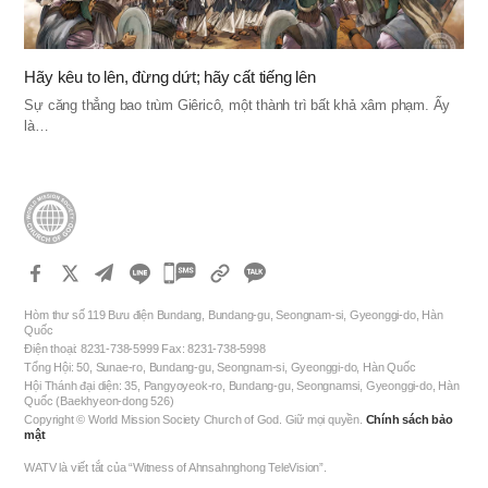
Hãy kêu to lên, đừng dứt; hãy cất tiếng lên
Sự căng thẳng bao trùm Giêricô, một thành trì bất khả xâm phạm. Ấy
là…
카
카
Hòm thư số 119 Bưu điện Bundang, Bundang-gu, Seongnam-si, Gyeonggi-do, Hàn
오
Quốc
Điện thoại: 8231-738-5999 Fax: 8231-738-5998
톡
Tổng Hội: 50, Sunae-ro, Bundang-gu, Seongnam-si, Gyeonggi-do, Hàn Quốc
공
Hội Thánh đại diện: 35, Pangyoyeok-ro, Bundang-gu, Seongnamsi, Gyeonggi-do, Hàn
Quốc (Baekhyeon-dong 526)
유
Copyright © World Mission Society Church of God. Giữ mọi quyền.
Chính sách bảo
하
mật
기
WATV là viết tắt của “Witness of Ahnsahnghong TeleVision”.