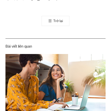
카
오
톡
Trở lại
공
유
하
기
Bài viết liên quan