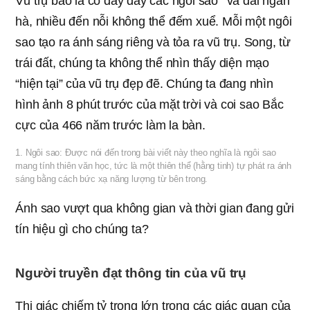
Vũ trụ bao la có đầy dẫy các ngôi sao
và dải ngân
hà, nhiều đến nỗi không thể đếm xuể. Mỗi một ngôi
sao tạo ra ánh sáng riêng và tỏa ra vũ trụ. Song, từ
trái đất, chúng ta không thể nhìn thấy diện mạo
“hiện tại” của vũ trụ đẹp đẽ. Chúng ta đang nhìn
hình ảnh 8 phút trước của mặt trời và coi sao Bắc
cực của 466 năm trước làm la bàn.
1. Ngôi sao: Được nói đến trong bài viết này theo nghĩa là ngôi sao
mang tính thiên văn học, tức là một thiên thể (hằng tinh) tự phát ra ánh
sáng bằng cách bức xạ năng lượng từ bên trong.
Ánh sao vượt qua không gian và thời gian đang gửi
tín hiệu gì cho chúng ta?
Người truyền đạt thông tin của vũ trụ
Thị giác chiếm tỷ trọng lớn trong các giác quan của