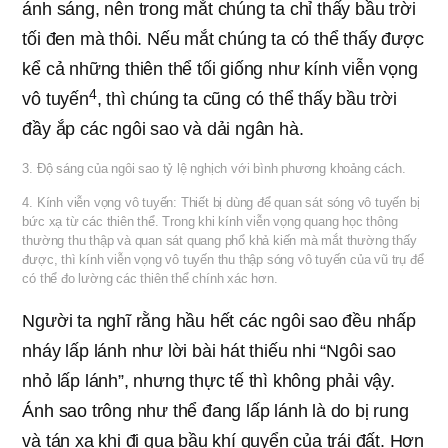
ánh sáng, nên trong mắt chúng ta chỉ thấy bầu trời
tối đen mà thôi. Nếu mắt chúng ta có thể thấy được
kể cả những thiên thể tối giống như kính viễn vọng
4
vô tuyến
, thì chúng ta cũng có thể thấy bầu trời
đầy ắp các ngôi sao và dải ngân hà.
3. Độ sáng của ngôi sao tỷ lệ nghịch với bình phương khoảng cách.
4. Kính viễn vọng vô tuyến: Thiết bị dùng để quan sát sóng vô tuyến bị
bức xạ từ các thiên thể. Trong khi kính viễn vọng quang học thông
thường thu thập và quan sát quang phổ khả kiến mà mắt thường thấy
được, thì kính viễn vọng vô tuyến thu thập sóng vô tuyến của vũ trụ để
có thể đo lường các thiên thể chính xác hơn.
Người ta nghĩ rằng hầu hết các ngôi sao đều nhấp
nháy lấp lánh như lời bài hát thiếu nhi “Ngôi sao
nhỏ lấp lánh”, nhưng thực tế thì không phải vậy.
Ánh sao trông như thể đang lấp lánh là do bị rung
và tán xạ khi đi qua bầu khí quyển của trái đất. Hơn