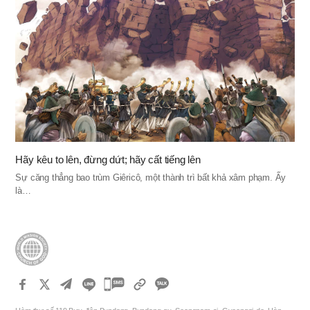
Hãy kêu to lên, đừng dứt; hãy cất tiếng lên
Sự căng thẳng bao trùm Giêricô, một thành trì bất khả xâm phạm. Ấy
là…
카
카