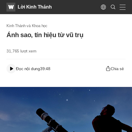
WATV
Search
Lời Kinh Thánh
Submit
Language
naviga
Kinh Thánh và Khoa học
Ánh sao, tín hiệu từ vũ trụ
31,765
lượt xem
Đọc nội dung
39:48
Chia sẻ