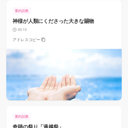
要約説教
神様が人類にくださった大きな賜物
05:15
アドレスコピー
要約説教
奇跡の祭り「過越祭」