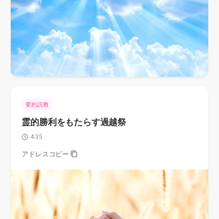
要約説教
霊的勝利をもたらす過越祭
4:35
アドレスコピー