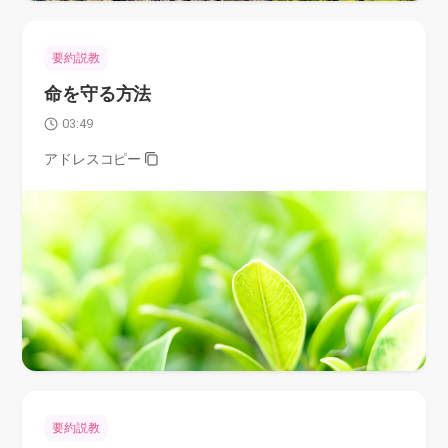
要約説教
命を守る方法
03:49
アドレスコピー
要約説教