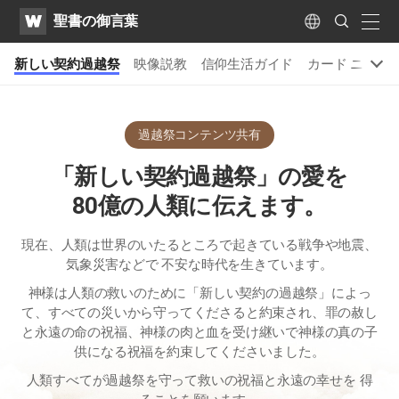
WATV
Search
聖書の御言葉
Submit
naviga
Language
新しい契約過越祭
​映像説教
信仰生活ガイド
カード ニュー
過越祭コンテンツ共有
「新しい契約過越祭」の愛を
80億の人類に伝えます。
現在、人類は世界のいたるところで起きている戦争や地震、
気象災害などで 不安な時代を生きています。
神様は人類の救いのために「新しい契約の過越祭」によっ
て、すべての災いから守ってくださると約束され、罪の赦し
と永遠の命の祝福、神様の肉と血を受け継いで神様の真の子
供になる祝福を約束してくださいました。
人類すべてが過越祭を守って救いの祝福と永遠の幸せを
得