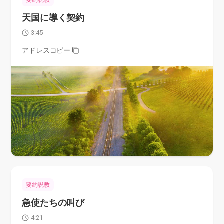
要約説教
天国に導く契約
3:45
アドレスコピー
要約説教
急使たちの叫び
4:21