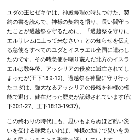
ユダの王ヒゼキヤは、神殿修理の時見つけた、契
約の書を読んで、神様の契約を悟り、長い間守っ
たことが過越祭を守るために、「過越祭を守りに
エルサレムに上って来なさい」との知らせを伝え
る急使をすべてのユダとイスラエル全国に遣わし
たのです。その時急使を嘲り蔑んだ北方のイスラ
エルは数年後、アッシリアの侵攻に滅亡されてし
まったが(王下18:9-12)、過越祭を神聖に守り行っ
たユダは、強大なるアッシリアの侵略を神様の権
能で退け、健在だった歴史が記録されています(代
下30:1-27、王下18:13-19:37)。
この終わりの時代にも、思いもよらぬほど酷い災
いを受ける群衆もいれば、神様の助けで災いを免
れる民もいることを聖書は証ししています。