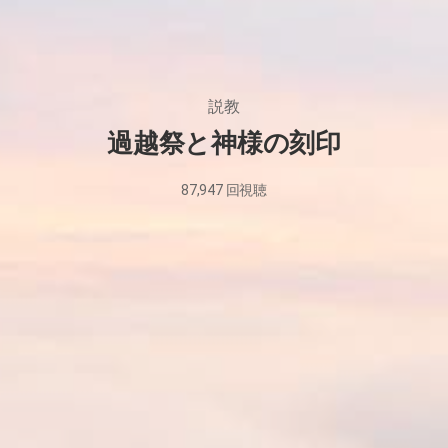
説教
過越祭と神様の刻印
87,947
回視聴
2021
年
8
月
19
日