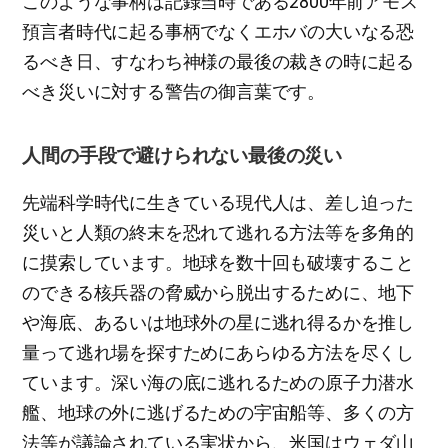
このような事柄は記録当時である2800年前アモス
預言者時代に起る事柄でなくエホバの大いなる恐
るべき日、すなわち神様の最後の裁きの時に起る
べき災いに対する警告の御言葉です。
人間の手段で避けられない最後の災い
先端科学時代に生きている現代人は、差し迫った
災いと人類の終末を恐れて逃れる方法等を多角的
に摸索しています。地球を数十回も破壊すること
のできる核兵器の脅威から脱出するために、地下
や海底、あるいは地球外の星に逃れ得るかを推し
量って逃れ場を探すためにあらゆる方法を尽くし
ています。深い海の底に逃れるための原子力潜水
艦、地球の外に逃げるための宇宙船等、多くの方
法等が議論されている実状から、米国はウェダ山