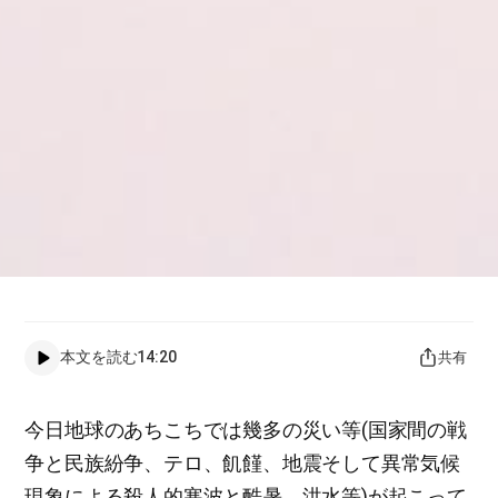
本文を読む
14:20
共有
今日地球のあちこちでは幾多の災い等(国家間の戦
争と民族紛争、テロ、飢饉、地震そして異常気候
現象による殺人的寒波と酷暑、洪水等)が起こって