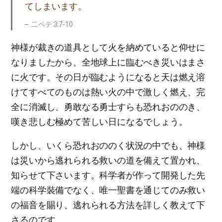
てしまいます。
二ペテ 3:7-10
神様が裁きの道具として火を納めていると仰せに
なりましたから、全地球上に臨むべき災いはまさ
に火です。その日が臨むようになると天は燃え溶
けてすべてのものは熱い火の中で激しく燃え、完
全に消滅し、勇敢なる勇士すらも恐れおののき、
嘆き悲しむ極めて苦しい日になるでしょう。
しかし、いくら恐れおののく状況の中でも、神様
は災いから逃れられる救いの道を備えて置かれ、
知らせて下さいます。科学者が作って開発した先
端の科学裝備でなく、唯一聖書を通じてのみ救い
の福音を賜り、逃れられる方法を詳しく教えて下
さるのです。