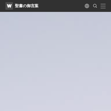
WATV
Search
聖書の御言葉
Submit
naviga
Language