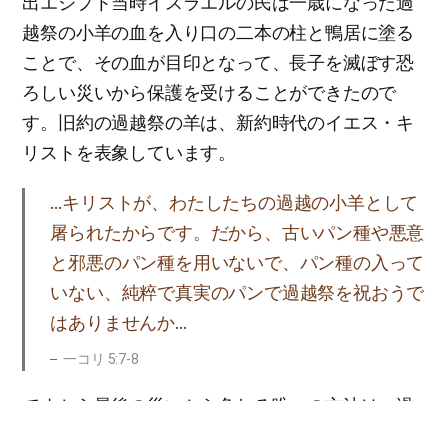
出エジプト当時イスラエルの民は一歳になった過
越祭の小羊の血を入り口の二本の柱と鴨居に塗る
ことで、その血が目印となって、長子を滅ぼす恐
ろしい災いから保護を受けることができたので
す。旧約の過越祭の羊は、新約時代のイエス・キ
リストを表象しています。
…キリストが、わたしたちの過越の小羊として
屠られたからです。だから、古いパン種や悪意
と邪悪のパン種を用いないで、パン種の入って
いない、純粹で真実のパンで過越祭を祝おうで
はありませんか…
一コリ 5:7-8
ですから最後の災いから免れる唯一の方法は、過
越祭の小羊になられたイエス・キリストの血の外